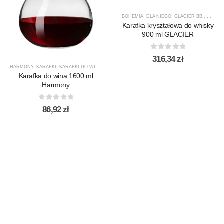
BOHEMIA
,
DLA NIEGO
,
GLACIER BB.
,
KARAF
Karafka kryształowa do whisky
900 ml GLACIER
0
out of 5
316,34
zł
HARMONY
,
KARAFKI
,
KARAFKI DO WINA
,
KARAFKI DO WODY
,
KROSNO GLASS
,
PRODUCENCI
Karafka do wina 1600 ml
Harmony
0
out of 5
86,92
zł