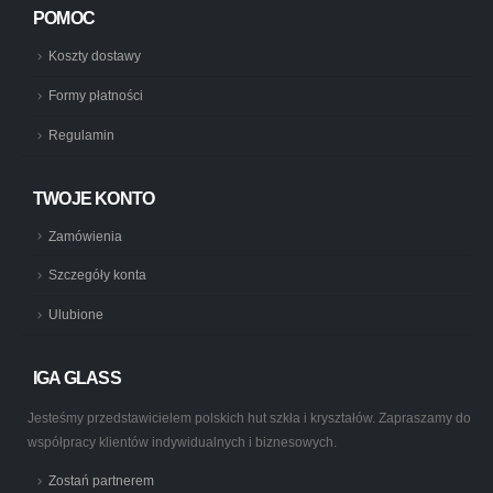
POMOC
Koszty dostawy
Formy płatności
Regulamin
TWOJE KONTO
Zamówienia
Szczegóły konta
Ulubione
IGA GLASS
Jesteśmy przedstawicielem polskich hut szkła i kryształów. Zapraszamy do
współpracy klientów indywidualnych i biznesowych.
Zostań partnerem