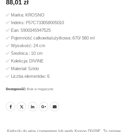
88,01
zł
✅ Marka: KROSNO
✅ Indeks: F57C733058005010
✅ Ean: 5900345947525
✅ Pojemność całkowita/użytkowa :670/ 580 ml
✅ Wysokość: 24 cm
✅ Średnica : 10 cm
✅ Kolekcja: DIVINE
✅ Materiał: Szkło
✅ Liczba elementów: 6
Dostępność:
Brak w magazynie
Kieliszki do wina czerwonego lub wody Krosno DIVINE. To zestaw