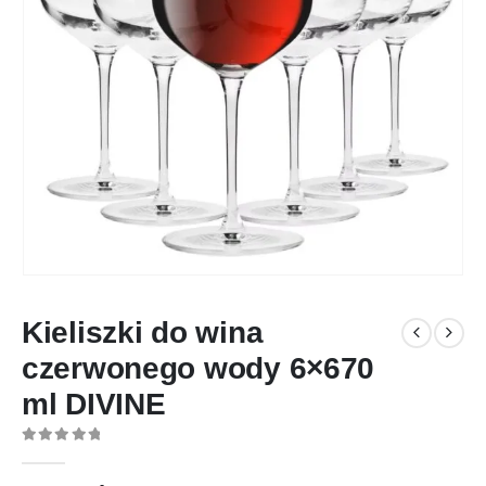
Kieliszki do wina
czerwonego wody 6×670
ml DIVINE
0
out of 5