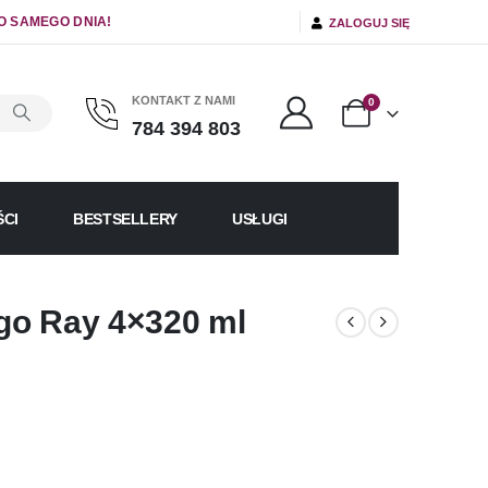
O SAMEGO DNIA!
ZALOGUJ SIĘ
KONTAKT Z NAMI
0
784 394 803
CI
BESTSELLERY
USŁUGI
ego Ray 4×320 ml