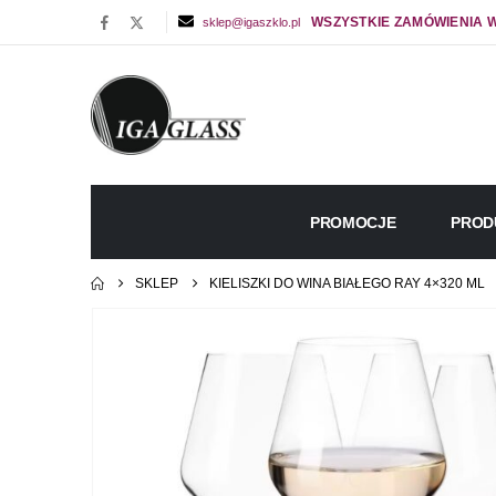
WSZYSTKIE ZAMÓWIENIA W
sklep@igaszklo.pl
PROMOCJE
PROD
SKLEP
KIELISZKI DO WINA BIAŁEGO RAY 4×320 ML