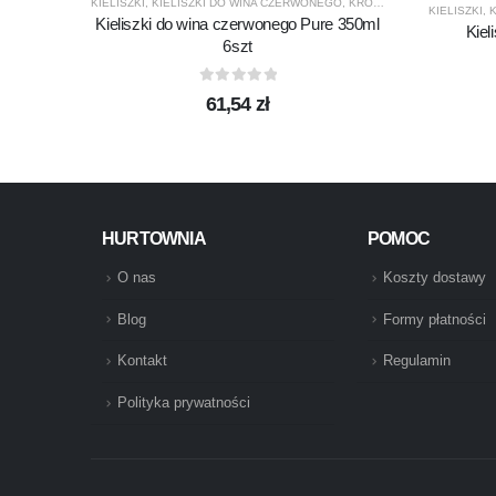
KIELISZKI
,
KIELISZKI DO WINA CZERWONEGO
,
KROSNO GLASS
,
PRODUC
KIELISZKI
,
K
Kieliszki do wina czerwonego Pure 350ml
Kiel
6szt
0
out of 5
61,54
zł
HURTOWNIA
POMOC
O nas
Koszty dostawy
Blog
Formy płatności
Kontakt
Regulamin
Polityka prywatności