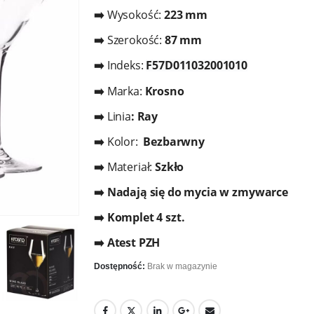
➡️
Wysokość:
223 mm
➡️
Szerokość:
87 mm
➡️
Indeks:
F57D011032001010
➡️
Marka:
Krosno
➡️
Linia
: Ray
➡️
Kolor:
Bezbarwny
➡️
Materiał:
Szkło
➡️ Nadają się do mycia w zmywarce
➡️ Komplet 4 szt.
➡️ Atest PZH
Dostępność:
Brak w magazynie