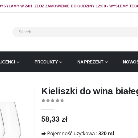
YSYŁAMY W 24H! ZŁÓŻ ZAMÓWIENIE DO GODZINY 12:00 - WYŚLEMY TEG
UCENCI
PRODUKTY
NA PREZENT
NOWOŚ
Kieliszki do wina biał
0
out of 5
58,33
zł
➡️
Pojemność użytkowa :
320 ml