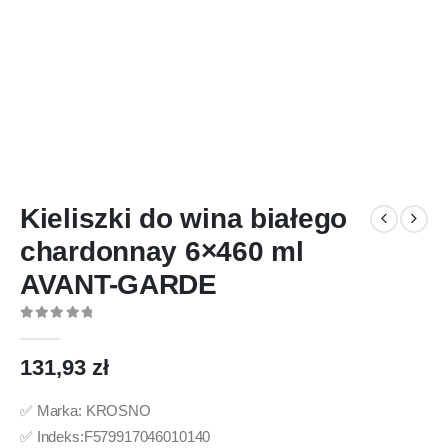
Kieliszki do wina białego
chardonnay 6×460 ml
AVANT-GARDE
0
out of 5
131,93
zł
✅ Marka: KROSNO
✅ Indeks:F579917046010140