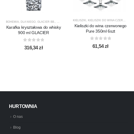
KIELISZKI
,
KIELISZKI DO WINA CZERWONEGO
BOHEMIA
,
DLA NIEGO
,
GLACIER BB.
,
KARAFKI
,
KARAFKI DO WHISKY
,
PREZENTY
,
PRODUCEN
Kieliszki do wina czerwonego
Karafka kryształowa do whisky
Pure 350ml 6szt
900 ml GLACIER
0
out of 5
61,54
zł
0
out of 5
316,34
zł
HURTOWNIA
O nas
Blog