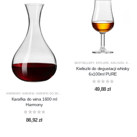
BESTSELLERY
,
EPICURE
,
KIELISZKI
,
KIELISZKI DO WHISKY
Kieliszki do degustacji whisky
6x100ml PURE
0
out of 5
49,88
zł
HARMONY
,
KARAFKI
,
KARAFKI DO WINA
,
KARAFKI DO WODY
,
KROSNO GLASS
,
PRODUCENCI
Karafka do wina 1600 ml
Harmony
0
out of 5
86,92
zł