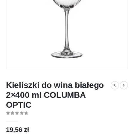
Kieliszki do wina białego
2×400 ml COLUMBA
OPTIC
0
out of 5
19,56
zł