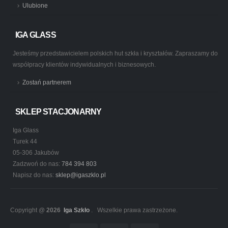
Ulubione
IGA GLASS
Jesteśmy przedstawicielem polskich hut szkła i kryształów. Zapraszamy do
współpracy klientów indywidualnych i biznesowych.
Zostań partnerem
SKLEP STACJONARNY
Iga Glass
Turek 44
05-306 Jakubów
Zadzwoń do nas:
784 394 803
Napisz do nas:
sklep@igaszklo.pl
Copyright @
2026
Iga Szkło
. Wszelkie prawa zastrzeżone.