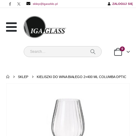
sklep@igaszklo.pl
ZALOGUJ SIĘ
0
SKLEP
KIELISZKI DO WINA BIAŁEGO 2×400 ML COLUMBA OPTIC