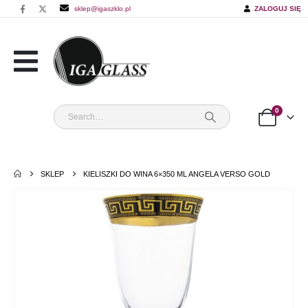
sklep@igaszklo.pl
ZALOGUJ SIĘ
0
SKLEP
KIELISZKI DO WINA 6×350 ML ANGELA VERSO GOLD