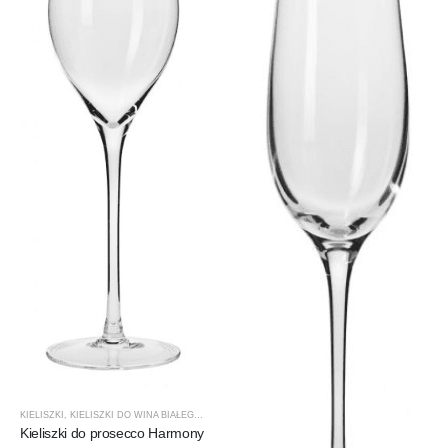
KIELISZKI
,
KIELISZKI DO WINA BIAŁEGO
,
KROSNO GLASS
,
PRODUCENCI
,
PRODUKTY
Kieliszki do prosecco Harmony