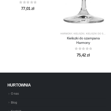
0
out of 5
77,01
zł
HARMONY
,
KIELISZKI
,
KIELISZKI DO SZAMPANA
Kieliszki do szampana
Harmony
0
out of 5
75,42
zł
HURTOWNIA
O nas
Blog