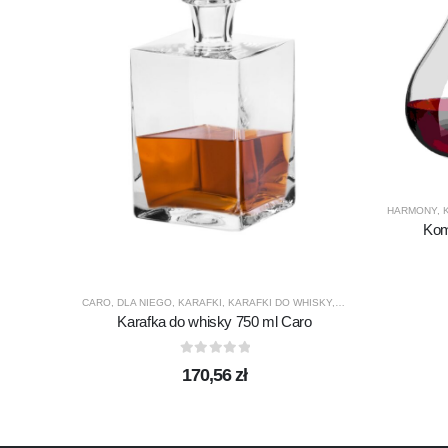
HARMONY
,
Kom
CARO
,
DLA NIEGO
,
KARAFKI
,
KARAFKI DO WHISKY
,
KROSNO GLASS
,
PRE
Karafka do whisky 750 ml Caro
0
out of 5
170,56
zł