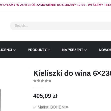
YSYŁAMY W 24H! ZŁÓŻ ZAMÓWIENIE DO GODZINY 12:00 - WYŚLEMY TEG
UCENCI
PRODUKTY
NA PREZENT
NOWOŚ
Kieliszki do wina 6×
0
out of 5
405,09
zł
✅ Marka: BOHEMIA