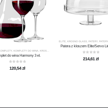
ELITE
,
KROSNO GLASS
,
PATERY
,
PATERY
Patera z kloszem Elite/Servo L
KOMPLETY
,
KOMPLETY DO WINA
,
KROSNO GLASS
,
PREZENTY
,
PRODUCENCI
,
PRODUKTY
plet do wina Harmony 3 el.
0
out of 5
214,61
zł
0
out of 5
120,54
zł
ZENTY
,
PRODUCENCI
,
PRODUKTY