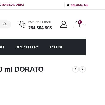
O SAMEGO DNIA!
ZALOGUJ SIĘ
KONTAKT Z NAMI
0
784 394 803
CI
BESTSELLERY
USŁUGI
230 ml DORATO