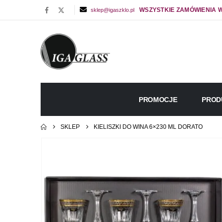
WSZYSTKIE ZAMÓWIENIA W
sklep@igaszklo.pl
PROMOCJE
PROD
SKLEP
KIELISZKI DO WINA 6×230 ML DORATO