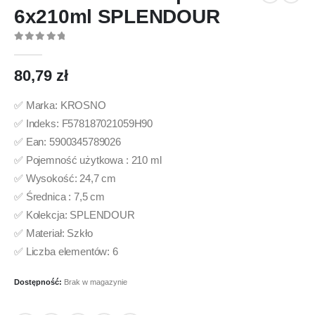
6x210ml SPLENDOUR
0
out of 5
80,79
zł
✅ Marka: KROSNO
✅ Indeks: F578187021059H90
✅ Ean: 5900345789026
✅ Pojemność użytkowa : 210 ml
✅ Wysokość: 24,7 cm
✅ Średnica : 7,5 cm
✅ Kolekcja: SPLENDOUR
✅ Materiał: Szkło
✅ Liczba elementów: 6
Dostępność:
Brak w magazynie