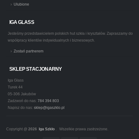
Ulubione
IGA GLASS
Jesteśmy przedstawicielem polskich hut szkła i kryształów. Zapraszamy do
współpracy klientów indywidualnych i biznesowych.
Zostań partnerem
SKLEP STACJONARNY
Iga Glass
Turek 44
05-306 Jakubów
Zadzwoń do nas:
784 394 803
Napisz do nas:
sklep@igaszklo.pl
Copyright @
2026
Iga Szkło
. Wszelkie prawa zastrzeżone.