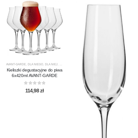
AVANT-GARDE
,
DLA NIEGO
,
DLA NIEJ
,
KIELISZKI
,
KIELISZKI DO PIWA
,
KROSNO GLASS
,
PREZE
Kieliszki degustacyjne do piwa
6x420ml AVANT-GARDE
0
out of 5
114,98
zł