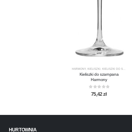
HARMONY
,
KIELISZKI
,
KIELISZKI DO SZAMPANA
Kieliszki do szampana
Harmony
0
out of 5
75,42
zł
HURTOWNIA