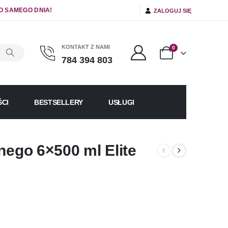
O SAMEGO DNIA!
ZALOGUJ SIĘ
KONTAKT Z NAMI
0
784 394 803
CI
BESTSELLERY
USŁUGI
nego 6×500 ml Elite