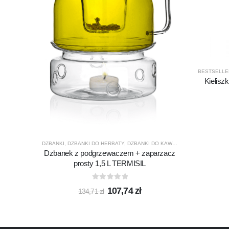
BESTSELLE
Kielisz
DZBANKI
,
DZBANKI DO HERBATY
,
DZBANKI DO KAWY
,
PRODUCENCI
,
PRO
Dzbanek z podgrzewaczem + zaparzacz
prosty 1,5 L TERMISIL
0
out of 5
Pierwotna
Aktualna
107,74
zł
134,71
zł
cena
cena
wynosiła:
wynosi:
134,71 zł.
107,74 zł.