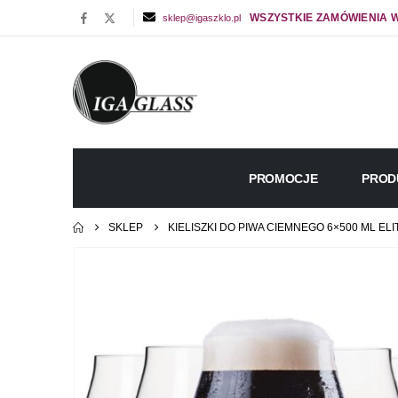
WSZYSTKIE ZAMÓWIENIA W
sklep@igaszklo.pl
PROMOCJE
PROD
SKLEP
KIELISZKI DO PIWA CIEMNEGO 6×500 ML ELI