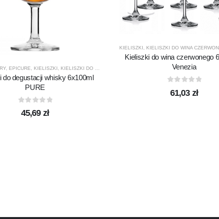
KIELISZKI
,
KIELISZKI DO WINA CZERWO
Kieliszki do wina czerwonego 
Venezia
RY
,
EPICURE
,
KIELISZKI
,
KIELISZKI DO WHISKY
,
KROSNO GLASS
,
PRODUCENCI
,
PRODUK
ki do degustacji whisky 6x100ml
PURE
0
out of 5
61,03
zł
0
out of 5
45,69
zł
DUKTY
,
PROMOCJE
,
TERMISIL