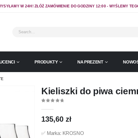
YSYŁAMY W 24H! ZŁÓŻ ZAMÓWIENIE DO GODZINY 12:00 - WYŚLEMY TEG
UCENCI
PRODUKTY
NA PREZENT
NOWOŚ
TE
Kieliszki do piwa ciem
0
out of 5
135,60
zł
✅ Marka: KROSNO