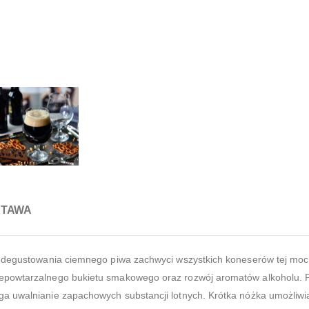
STAWA
o degustowania ciemnego piwa zachwyci wszystkich koneserów tej mocne
iepowtarzalnego bukietu smakowego oraz rozwój aromatów alkoholu. 
ga uwalnianie zapachowych substancji lotnych. Krótka nóżka umożliw