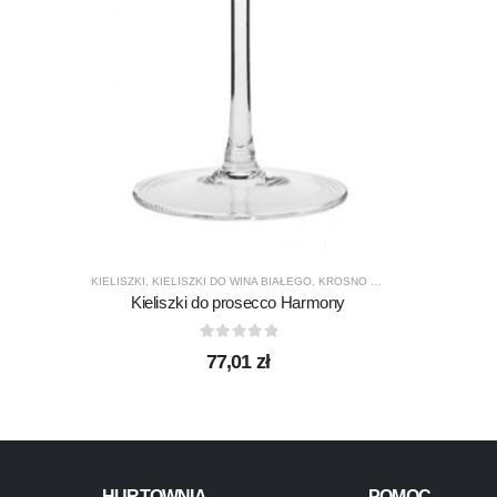
KIELISZKI
,
KIELISZKI DO WINA BIAŁEGO
,
KROSNO GLASS
,
PRODUCENCI
,
Kieliszki do prosecco Harmony
0
out of 5
77,01
zł
HURTOWNIA
POMOC