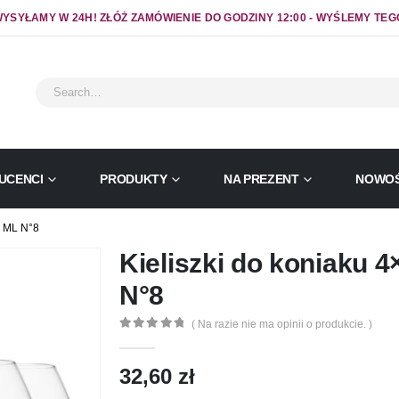
YSYŁAMY W 24H! ZŁÓŻ ZAMÓWIENIE DO GODZINY 12:00 - WYŚLEMY TEG
UCENCI
PRODUKTY
NA PREZENT
NOWOŚ
 ML N°8
Kieliszki do koniaku 
N°8
( Na razie nie ma opinii o produkcie. )
0
out of 5
32,60
zł