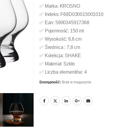
✅ Marka: KROSNO
✅ Indeks: F68D030015001010
✅ Ean: 5900345917368
✅ Pojemność: 150 ml
✅ Wysokość: 9,6 cm
✅ Średnica : 7,8 cm
✅ Kolekcja: SHAKE
✅ Materiał: Szkło
✅ Liczba elementów: 4
Dostępność:
Brak w magazynie