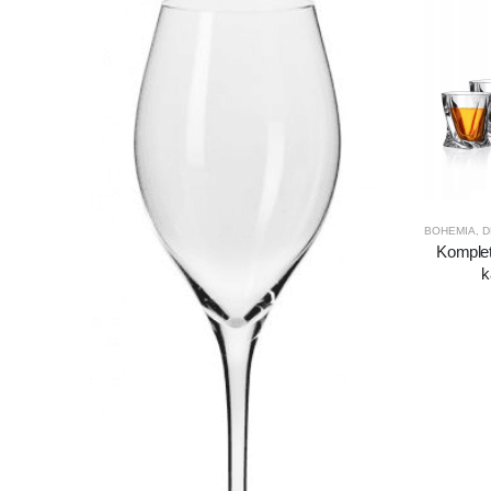
BOHEMIA
,
D
Komplet
k