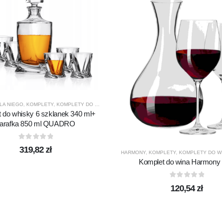
LA NIEGO
,
KOMPLETY
,
KOMPLETY DO WHISKY
,
PREZENTY
,
PRODUCENCI
,
PRODUKTY
,
QUA
 do whisky 6 szklanek 340 ml+
arafka 850 ml QUADRO
0
out of 5
319,82
zł
HARMONY
,
KOMPLETY
,
KOMPLETY DO W
Komplet do wina Harmony 3
0
out of 5
120,54
zł