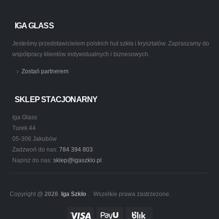
IGA GLASS
Jesteśmy przedstawicielem polskich hut szkła i kryształów. Zapraszamy do
współpracy klientów indywidualnych i biznesowych.
Zostań partnerem
SKLEP STACJONARNY
Iga Glass
Turek 44
05-306 Jakubów
Zadzwoń do nas:
784 394 803
Napisz do nas:
sklep@igaszklo.pl
Copyright @
2026
Iga Szkło
. Wszelkie prawa zastrzeżone.