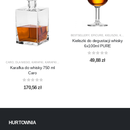
BESTSELLERY
,
EPICURE
,
KIELISZKI
,
KIELISZKI DO WHISKY
Kieliszki do degustacji whisky
6x100ml PURE
0
out of 5
49,88
zł
CARO
,
DLA NIEGO
,
KARAFKI
,
KARAFKI DO WHISKY
,
KROSNO GLASS
,
PREZENTY
,
PRODUCEN
Karafka do whisky 750 ml
Caro
0
out of 5
170,56
zł
HURTOWNIA