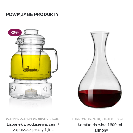
POWIĄZANE PRODUKTY
-20%
DZBANKI
,
DZBANKI DO HERBATY
,
DZBANKI DO KAWY
,
PRODUCENCI
,
PRODUKTY
,
PROMOCJ
HARMONY
,
KARAFKI
,
KARAFKI DO WINA
,
KA
Dzbanek z podgrzewaczem +
Karafka do wina 1600 ml
zaparzacz prosty 1,5 L
Harmony