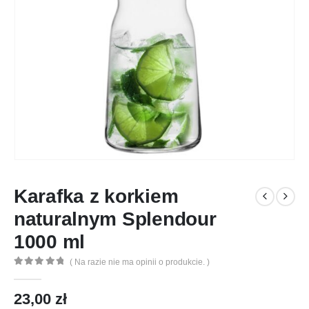
Karafka z korkiem
naturalnym Splendour
1000 ml
( Na razie nie ma opinii o produkcie. )
0
out of 5
23,00
zł