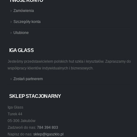
TWOJE KONTO
Zamówienia
Szczegóły konta
Ulubione
IGA GLASS
Jesteśmy przedstawicielem polskich hut szkła i kryształów. Zapraszamy do
współpracy klientów indywidualnych i biznesowych.
Zostań partnerem
SKLEP STACJONARNY
Iga Glass
Turek 44
05-306 Jakubów
Zadzwoń do nas:
784 394 803
Napisz do nas:
sklep@igaszklo.pl