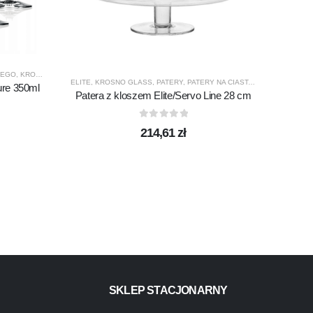
NEGO
,
KROSNO GLASS
,
PRODUCENCI
,
PRODUKTY
,
PURE
ELITE
,
KROSNO GLASS
,
PATERY
,
PATERY NA CIASTA
,
PATERY Z PRZ
ure 350ml
Patera z kloszem Elite/Servo Line 28 cm
0
out of 5
214,61
zł
HARMO
Szkl
SKLEP STACJONARNY