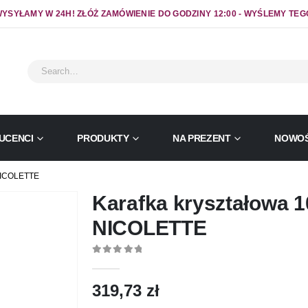
YSYŁAMY W 24H! ZŁÓŻ ZAMÓWIENIE DO GODZINY 12:00 - WYŚLEMY TEG
UCENCI
PRODUKTY
NA PREZENT
NOWOŚ
NICOLETTE
Karafka kryształowa 
NICOLETTE
0
out of 5
319,73
zł