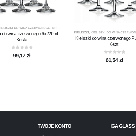
KIELISZKI DO WINA CZERWONEGO
,
KRISTA
,
KROSNO GLASS
,
PRODUCENCI
,
PRODUKTY
KIELISZKI
,
KIELISZKI DO WINA CZERWO
ki do wina czerwonego 6x220ml
SNO GLASS
,
PREZENTY
,
PRODUCENCI
,
PRODUKTY
Kieliszki do wina czerwonego P
Krista
6szt
0
out of 5
99,17
zł
0
out of 5
61,54
zł
TWOJE KONTO
IGA GLASS