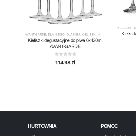
KIELISZKI
,
Kielisz
AVANT-GARDE
,
DLA NIEGO
,
DLA NIEJ
,
KIELISZKI
,
KIELISZKI DO PIWA
,
KRO
Kieliszki degustacyjne do piwa 6x420ml
AVANT-GARDE
0
out of 5
114,98
zł
HURTOWNIA
POMOC