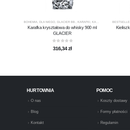
BOHEMIA
,
DLA NIEGO
,
GLACIER BB.
,
KARAFKI
,
KARAFKI DO WHISKY
BESTSELLE
,
PRE
Karafka kryształowa do whisky 900 ml
Kielisz
GLACIER
0
out of 5
316,34
zł
HURTOWNIA
POMOC
O nas
Koszty dostawy
Blog
Formy płatności
Kontakt
Regulamin