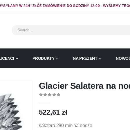
YSYŁAMY W 24H! ZŁÓŻ ZAMÓWIENIE DO GODZINY 12:00 - WYŚLEMY TEG
UCENCI
PRODUKTY
NA PREZENT
NOWOŚ
Glacier Salatera na n
0
out of 5
522,61
zł
salatera 280 mm na nodze