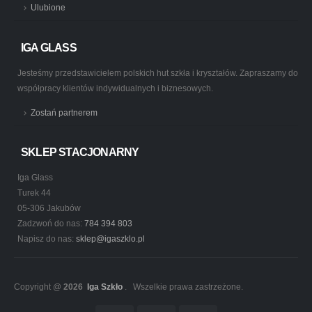
Ulubione
IGA GLASS
Jesteśmy przedstawicielem polskich hut szkła i kryształów. Zapraszamy do
współpracy klientów indywidualnych i biznesowych.
Zostań partnerem
SKLEP STACJONARNY
Iga Glass
Turek 44
05-306 Jakubów
Zadzwoń do nas:
784 394 803
Napisz do nas:
sklep@igaszklo.pl
Copyright @
2026
Iga Szkło
. Wszelkie prawa zastrzeżone.