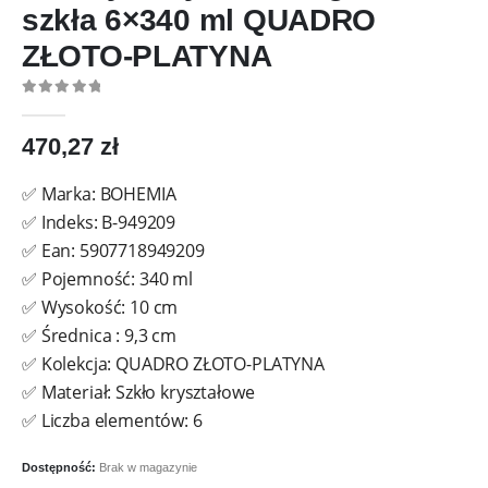
szkła 6×340 ml QUADRO
ZŁOTO-PLATYNA
0
out of 5
470,27
zł
✅ Marka: BOHEMIA
✅ Indeks: B-949209
✅ Ean: 5907718949209
✅ Pojemność: 340 ml
✅ Wysokość: 10 cm
✅ Średnica : 9,3 cm
✅ Kolekcja: QUADRO ZŁOTO-PLATYNA
✅ Materiał: Szkło kryształowe
✅ Liczba elementów: 6
Dostępność:
Brak w magazynie