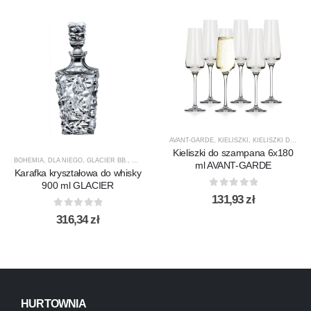
AVANT-GARDE
,
KIELISZKI
,
KIELISZKI DO SZAMPANA
Kieliszki do szampana 6x180
BOHEMIA
,
DLA NIEGO
,
GLACIER BB.
,
KARAFKI
,
KARAFKI DO WHISKY
,
PREZENTY
,
PRODUCEN
ml AVANT-GARDE
Karafka kryształowa do whisky
900 ml GLACIER
0
out of 5
131,93
zł
0
out of 5
316,34
zł
HURTOWNIA