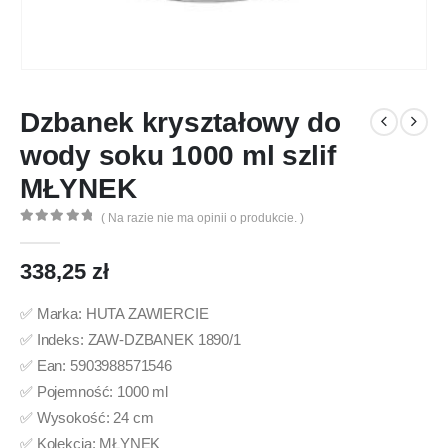
Dzbanek kryształowy do
wody soku 1000 ml szlif
MŁYNEK
( Na razie nie ma opinii o produkcie. )
0
out of 5
338,25
zł
✅ Marka: HUTA ZAWIERCIE
✅ Indeks: ZAW-DZBANEK 1890/1
✅ Ean: 5903988571546
✅ Pojemność: 1000 ml
✅ Wysokość: 24 cm
✅ Kolekcja: MŁYNEK