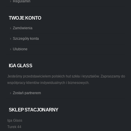
Regulamin
TWOJE KONTO
Zamówienia
Szczegóły konta
Ulubione
IGA GLASS
Jesteśmy przedstawicielem polskich hut szkła i kryształów. Zapraszamy do
współpracy klientów indywidualnych i biznesowych.
Zostań partnerem
SKLEP STACJONARNY
Iga Glass
Turek 44