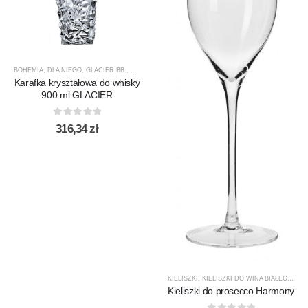
BOHEMIA
,
DLA NIEGO
,
GLACIER BB.
,
KARAFKI
,
KARAFKI DO WHISKY
,
PREZENTY
,
PRODUCEN
Karafka kryształowa do whisky
900 ml GLACIER
0
out of 5
316,34
zł
KIELISZKI
,
KIELISZKI DO WINA BIAŁEGO
,
KR
Kieliszki do prosecco Harmony