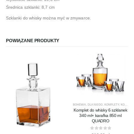
Średnica szklanki: 8,7 cm
Szklanki do whisky można myć w zmywarce.
POWIĄZANE PRODUKTY
BOHEMIA
,
DLA NIEGO
,
KOMPLETY
,
KOMPLETY DO WHISKY
Komplet do whisky 6 szklanek
340 ml+ karafka 850 ml
QUADRO
0
out of 5