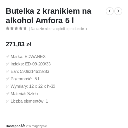
Butelka z kranikiem na
alkohol Amfora 5 l
( Na razie nie ma opinii o produkcie. )
0
out of 5
271,83
zł
✅ Marka: EDWANEX
✅ Indeks: ED-09-200/33
✅ Ean: 5908214619283
✅ Pojemność: 5 l
✅ Wymiary: 12 x 22 x h-39
✅ Materiał: Szkło
✅ Liczba elementów: 1
Dostępność:
2 w magazynie