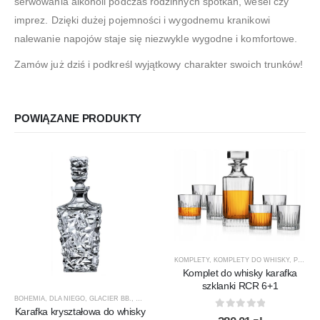
serwowania alkoholi podczas rodzinnych spotkań, wesel czy
imprez. Dzięki dużej pojemności i wygodnemu kranikowi
nalewanie napojów staje się niezwykle wygodne i komfortowe.
Zamów już dziś i podkreśl wyjątkowy charakter swoich trunków!
POWIĄZANE PRODUKTY
KOMPLETY
,
KOMPLETY DO WHISKY
,
PREZENTY
Komplet do whisky karafka
szklanki RCR 6+1
BOHEMIA
,
DLA NIEGO
,
GLACIER BB.
,
KARAFKI
,
KARAFKI DO WHISKY
,
PREZENTY
,
PRODUCEN
Karafka kryształowa do whisky
0
out of 5