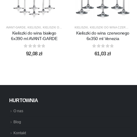
AVANT-GARDE
,
KIELISZKI
,
KIELISZKI DO WINA BIAŁEGO
KIELISZKI
,
KROSNO GLASS
,
KIELISZKI DO WINA CZERWONEGO
,
PRODUCENCI
,
PRO
Kieliszki do wina białego
Kieliszki do wina czerwonego
6x390 ml AVANT-GARDE
6x350 ml Venezia
0
out of 5
0
out of 5
92,08
zł
61,03
zł
HURTOWNIA
O nas
Blog
Kontakt