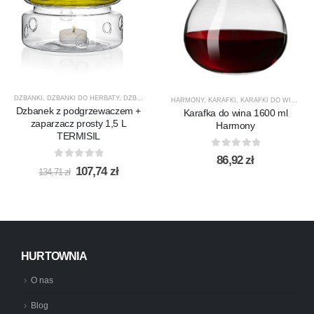
DZBANKI
,
DZBANKI DO HERBATY
,
DZBANKI DO KAWY
,
PRODUCENCI
,
PRODUKTY
,
PROMOCJ
HARMONY
,
KARAFKI
,
KARAFKI DO WINA
,
KA
Dzbanek z podgrzewaczem +
Karafka do wina 1600 ml
zaparzacz prosty 1,5 L
Harmony
TERMISIL
0
out of 5
86,92
zł
0
out of 5
Pierwotna
Aktualna
107,74
zł
134,71
zł
cena
cena
wynosiła:
wynosi:
134,71 zł.
107,74 zł.
HURTOWNIA
O nas
Blog