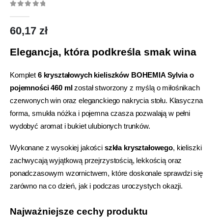
0
out of 5
60,17
zł
Elegancja, która podkreśla smak wina
Komplet
6 kryształowych kieliszków BOHEMIA Sylvia o
pojemności 460 ml
został stworzony z myślą o miłośnikach
czerwonych win oraz eleganckiego nakrycia stołu. Klasyczna
forma, smukła nóżka i pojemna czasza pozwalają w pełni
wydobyć aromat i bukiet ulubionych trunków.
Wykonane z wysokiej jakości
szkła kryształowego
, kieliszki
zachwycają wyjątkową przejrzystością, lekkością oraz
ponadczasowym wzornictwem, które doskonale sprawdzi się
zarówno na co dzień, jak i podczas uroczystych okazji.
Najważniejsze cechy produktu