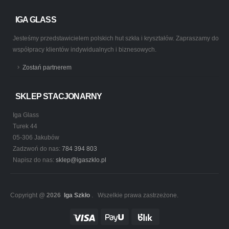
IGA GLASS
Jesteśmy przedstawicielem polskich hut szkła i kryształów. Zapraszamy do
współpracy klientów indywidualnych i biznesowych.
Zostań partnerem
SKLEP STACJONARNY
Iga Glass
Turek 44
05-306 Jakubów
Zadzwoń do nas:
784 394 803
Napisz do nas:
sklep@igaszklo.pl
Copyright @
2026
Iga Szkło
. Wszelkie prawa zastrzeżone.