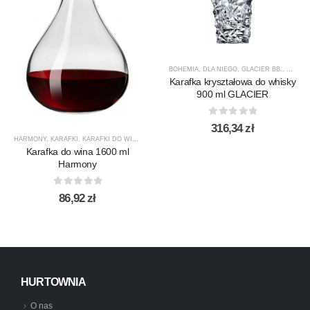
BOHEMIA
,
DLA NIEGO
,
GLACIER BB.
,
KARAF
Karafka kryształowa do whisky
900 ml GLACIER
0
out of 5
316,34
zł
HARMONY
,
KARAFKI
,
KARAFKI DO WINA
,
KARAFKI DO WODY
,
KROSNO GLASS
,
PRODUCENCI
Karafka do wina 1600 ml
Harmony
0
out of 5
86,92
zł
HURTOWNIA
O nas