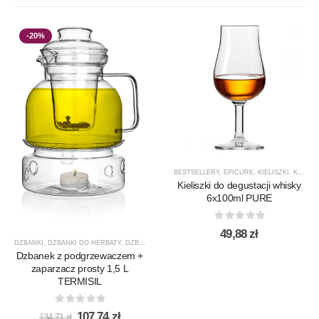
-20%
BESTSELLERY
,
EPICURE
,
KIELISZKI
,
KIELISZKI DO WHISKY
Kieliszki do degustacji whisky
6x100ml PURE
0
out of 5
49,88
zł
DZBANKI
,
DZBANKI DO HERBATY
,
DZBANKI DO KAWY
,
PRODUCENCI
,
PRODUKTY
,
PROMOCJ
Dzbanek z podgrzewaczem +
zaparzacz prosty 1,5 L
TERMISIL
0
out of 5
Pierwotna
Aktualna
107,74
zł
134,71
zł