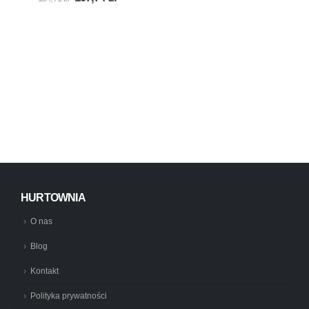
cena
cena
wynosiła:
wynosi:
134,71 zł.
107,74 zł.
HURTOWNIA
O nas
Blog
Kontakt
Polityka prywatności