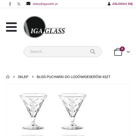
sklep@igaszklo.pl
ZALOGUJ SIĘ
0
SKLEP
BLISS PUCHARKI DO LODÓW/DESERÓW 4SZT