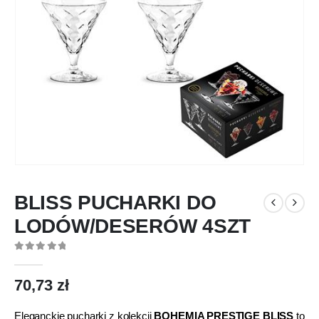
BLISS PUCHARKI DO
LODÓW/DESERÓW 4SZT
0
out of 5
70,73
zł
Eleganckie pucharki z kolekcji
BOHEMIA PRESTIGE BLISS
to