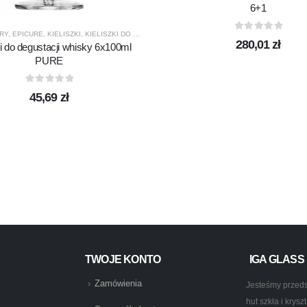
6+1
RY
,
EPICURE
,
KIELISZKI
,
KIELISZKI DO WHISKY
,
KROSNO GLASS
,
PRODUCENCI
,
PRODUK
0
out of 5
280,01
zł
ki do degustacji whisky 6x100ml
PURE
0
out of 5
45,69
zł
ZENTY
,
PRODUCENCI
,
PRODUKTY
TWOJE KONTO
IGA GLASS
Zamówienia
Jesteśmy przeds
hut szkła i krys