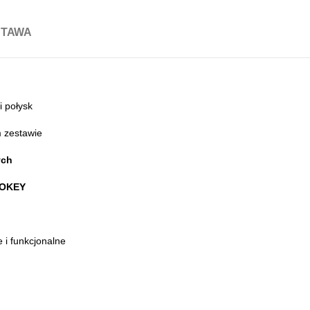
STAWA
i połysk
 zestawie
ych
MOKEY
 i funkcjonalne