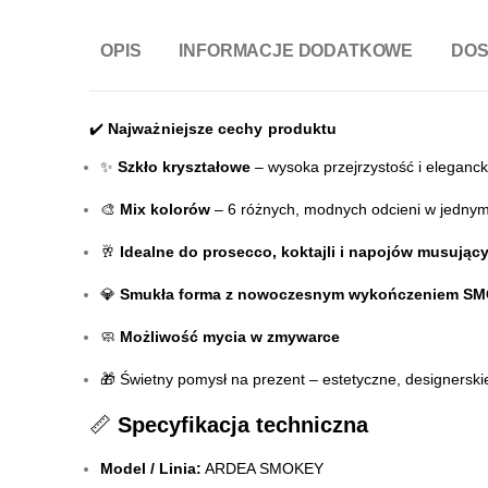
OPIS
INFORMACJE DODATKOWE
DO
✔️
Najważniejsze cechy produktu
✨
Szkło kryształowe
– wysoka przejrzystość i eleganck
🎨
Mix kolorów
– 6 różnych, modnych odcieni w jednym
🥂
Idealne do prosecco, koktajli i napojów musując
💎
Smukła forma z nowoczesnym wykończeniem S
🧼
Możliwość mycia w zmywarce
🎁 Świetny pomysł na prezent – estetyczne, designerskie
📏
Specyfikacja techniczna
Model / Linia:
ARDEA SMOKEY