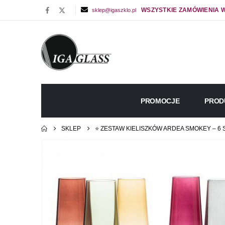
WSZYSTKIE ZAMÓWIENIA W
sklep@igaszklo.pl
PROMOCJE
PROD
SKLEP
⭐ ZESTAW KIELISZKÓW ARDEA SMOKEY – 6 S