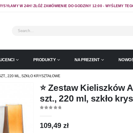
YSYŁAMY W 24H! ZŁÓŻ ZAMÓWIENIE DO GODZINY 12:00 - WYŚLEMY TEG
UCENCI
PRODUKTY
NA PREZENT
NOWOŚ
ZT., 220 ML, SZKŁO KRYSZTAŁOWE
⭐ Zestaw Kieliszków
szt., 220 ml, szkło kry
0
out of 5
109,49
zł