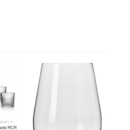
ZENTY
,
PRODUCENCI
,
PRODUKTY
,
RCR
lanki RCR