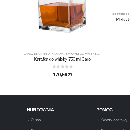
BESTSELLE
Kielisz
CARO
,
DLA NIEGO
,
KARAFKI
,
KARAFKI DO WHISKY
,
KROSNO GLASS
,
PRE
Karafka do whisky 750 ml Caro
0
out of 5
170,56
zł
HURTOWNIA
POMOC
O nas
Koszty dostawy