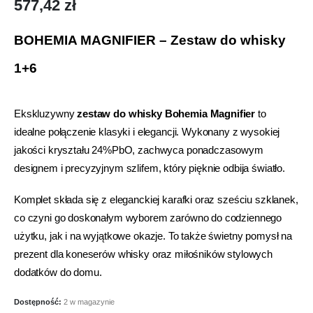
577,42
zł
BOHEMIA MAGNIFIER – Zestaw do whisky
1+6
Ekskluzywny
zestaw do whisky Bohemia Magnifier
to
idealne połączenie klasyki i elegancji. Wykonany z wysokiej
jakości kryształu 24%PbO, zachwyca ponadczasowym
designem i precyzyjnym szlifem, który pięknie odbija światło.
Komplet składa się z eleganckiej karafki oraz sześciu szklanek,
co czyni go doskonałym wyborem zarówno do codziennego
użytku, jak i na wyjątkowe okazje. To także świetny pomysł na
prezent dla koneserów whisky oraz miłośników stylowych
dodatków do domu.
Dostępność:
2 w magazynie