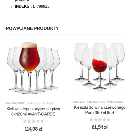
INDEKS :
B-798923
POWIĄZANE PRODUKTY
KIELISZKI
,
KIELISZKI DO WINA CZERWONEGO
AVANT-GARDE
,
DLA NIEGO
,
DLA NIEJ
,
KIELISZKI
,
KIELISZKI DO PIWA
,
KROSNO GLASS
,
PREZE
Kieliszki do wina czerwonego
Kieliszki degustacyjne do piwa
Pure 350ml 6szt
6x420ml AVANT-GARDE
0
out of 5
61,54
zł
0
out of 5
114,98
zł