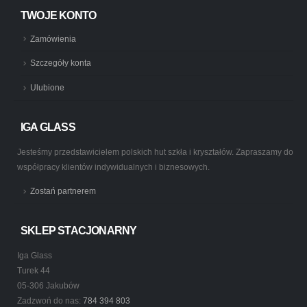
TWOJE KONTO
Zamówienia
Szczegóły konta
Ulubione
IGA GLASS
Jesteśmy przedstawicielem polskich hut szkła i kryształów. Zapraszamy do
współpracy klientów indywidualnych i biznesowych.
Zostań partnerem
SKLEP STACJONARNY
Iga Glass
Turek 44
05-306 Jakubów
Zadzwoń do nas:
784 394 803