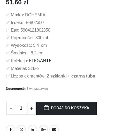
51,66
zł
✅ Marka: BOHEMIA
✅ Indeks: B-802350
✅ Ean: 5904121802350
✅ Pojemność: 300 ml
✅ Wysokość: 9,4 cm
✅ Średnica : 8,2 cm
ELEGANTE
✅ Kolekcja:
✅ Materiał: Szkło
✅ Liczba elementów:
2 szklanki + czarna tuba
Dostępność:
6 w magazynie
DODAJ DO KOSZYKA