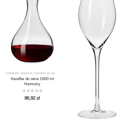
HARMONY
,
KARAFKI
,
KARAFKI DO WINA
,
KARAFKI DO WODY
,
KROSNO GLASS
,
PRODUCENCI
Karafka do wina 1600 ml
Harmony
0
out of 5
86,92
zł