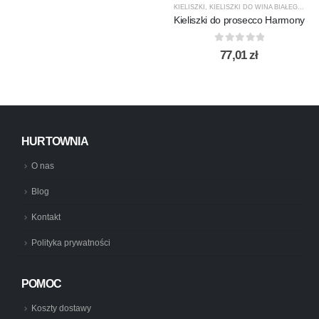
KIELISZKI
,
KIELISZKI DO WINA BIAŁEGO
,
KR
Kieliszki do prosecco Harmony
0
out of 5
77,01
zł
HURTOWNIA
O nas
Blog
Kontakt
Polityka prywatności
POMOC
Koszty dostawy