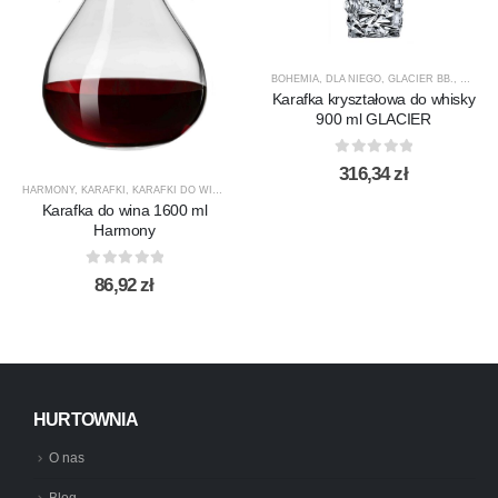
BOHEMIA
,
DLA NIEGO
,
GLACIER BB.
,
KARAF
Karafka kryształowa do whisky
900 ml GLACIER
0
out of 5
316,34
zł
HARMONY
,
KARAFKI
,
KARAFKI DO WINA
,
KARAFKI DO WODY
,
KROSNO GLASS
,
PRODUCENCI
Karafka do wina 1600 ml
Harmony
0
out of 5
86,92
zł
HURTOWNIA
O nas
Blog