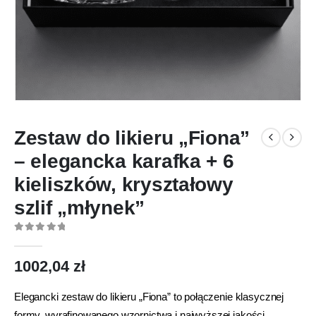
Zestaw do likieru „Fiona”
– elegancka karafka + 6
kieliszków, kryształowy
szlif „młynek”
0
out of 5
1002,04
zł
Elegancki zestaw do likieru „Fiona” to połączenie klasycznej
formy, wyrafinowanego wzornictwa i najwyższej jakości