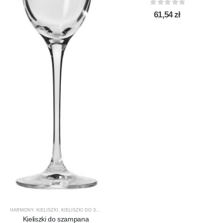
0
out of 5
61,54
zł
HARMONY
,
KIELISZKI
,
KIELISZKI DO SZAMPANA
,
KROSNO GLASS
,
PRODUCENCI
,
PRODUKTY
Kieliszki do szampana