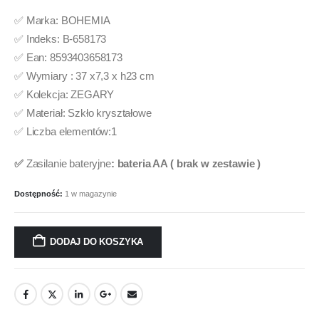
✅ Marka: BOHEMIA
✅ Indeks: B-658173
✅ Ean: 8593403658173
✅ Wymiary : 37 x7,3 x h23 cm
✅ Kolekcja: ZEGARY
✅ Materiał: Szkło kryształowe
✅ Liczba elementów:1
✅
Zasilanie bateryjne
: bateria AA ( brak w zestawie )
Dostępność:
1 w magazynie
DODAJ DO KOSZYKA