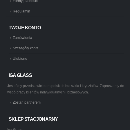
Formy płatności
Regulamin
TWOJE KONTO
Zamówienia
Szczegóły konta
Ulubione
IGA GLASS
Jesteśmy przedstawicielem polskich hut szkła i kryształów. Zapraszamy do
współpracy klientów indywidualnych i biznesowych.
Zostań partnerem
SKLEP STACJONARNY
Iga Glass