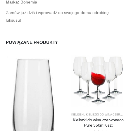
Marka:
Bohemia
Zamów już dziś i wprowadź do swojego domu odrobinę
luksusu!
POWIĄZANE PRODUKTY
KIELISZKI
,
KIELISZKI DO WINA CZERWONEGO
Kieliszki do wina czerwonego
Pure 350ml 6szt