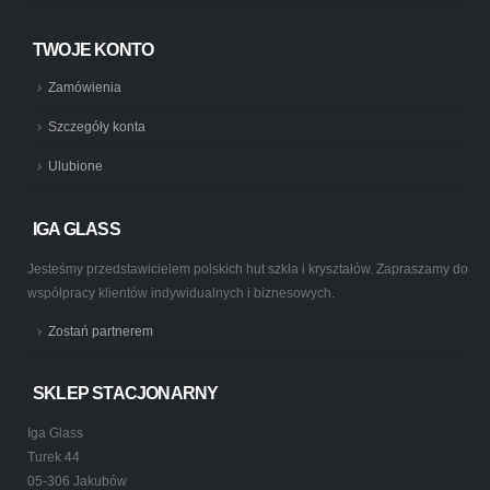
TWOJE KONTO
Zamówienia
Szczegóły konta
Ulubione
IGA GLASS
Jesteśmy przedstawicielem polskich hut szkła i kryształów. Zapraszamy do
współpracy klientów indywidualnych i biznesowych.
Zostań partnerem
SKLEP STACJONARNY
Iga Glass
Turek 44
05-306 Jakubów