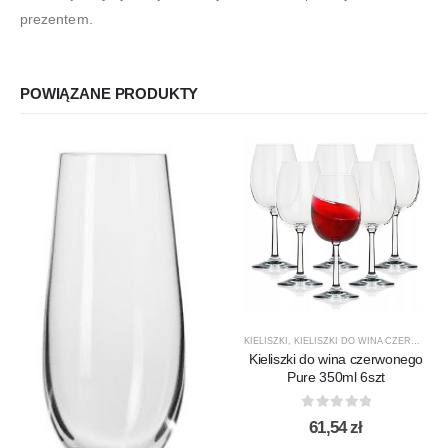
prezentem.
POWIĄZANE PRODUKTY
KIELISZKI
,
KIELISZKI DO WINA CZERWONEGO
Kieliszki do wina czerwonego
Pure 350ml 6szt
0
out of 5
61,54
zł