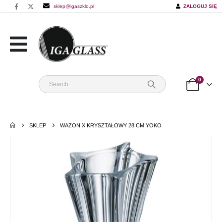
sklep@igaszklo.pl
ZALOGUJ SIĘ
0
SKLEP
WAZON X KRYSZTAŁOWY 28 CM YOKO