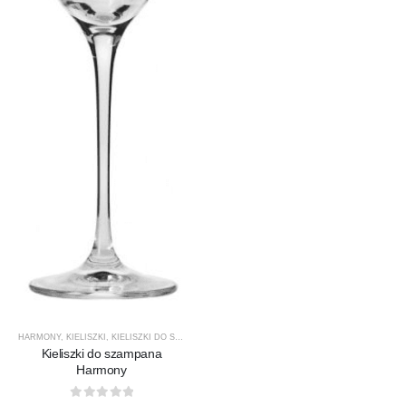
HARMONY
,
KIELISZKI
,
KIELISZKI DO SZAMPANA
,
KROSNO GLASS
,
PRODUCENCI
,
PRODUKTY
Kieliszki do szampana
Harmony