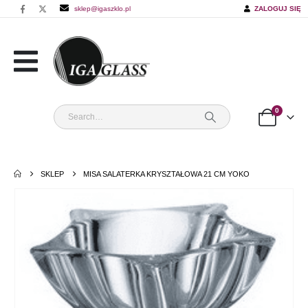
sklep@igaszklo.pl
ZALOGUJ SIĘ
0
SKLEP
MISA SALATERKA KRYSZTAŁOWA 21 CM YOKO