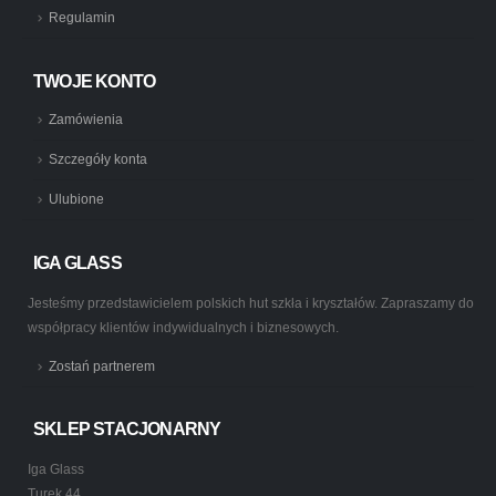
Regulamin
TWOJE KONTO
Zamówienia
Szczegóły konta
Ulubione
IGA GLASS
Jesteśmy przedstawicielem polskich hut szkła i kryształów. Zapraszamy do
współpracy klientów indywidualnych i biznesowych.
Zostań partnerem
SKLEP STACJONARNY
Iga Glass
Turek 44