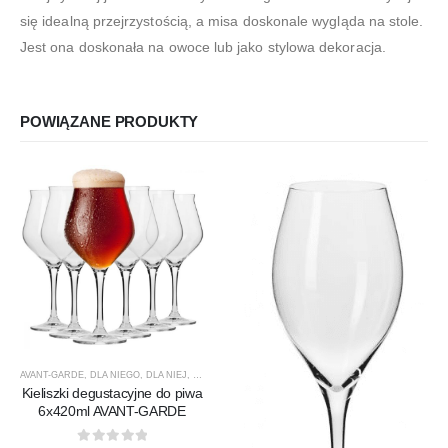
się idealną przejrzystością, a misa doskonale wygląda na stole.
Jest ona doskonała na owoce lub jako stylowa dekoracja.
POWIĄZANE PRODUKTY
AVANT-GARDE
,
DLA NIEGO
,
DLA NIEJ
,
KIELISZKI
,
KIELISZKI DO PIWA
,
KROSNO GLASS
,
PREZE
Kieliszki degustacyjne do piwa
6x420ml AVANT-GARDE