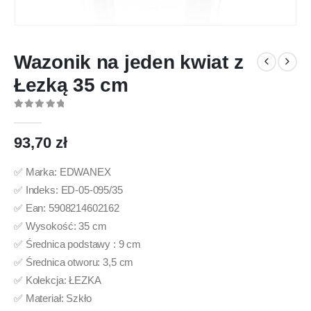
Wazonik na jeden kwiat z
Łezką 35 cm
0
out of 5
93,70
zł
✅ Marka: EDWANEX
✅ Indeks: ED-05-095/35
✅ Ean: 5908214602162
✅ Wysokość: 35 cm
✅ Średnica podstawy : 9 cm
✅ Średnica otworu: 3,5 cm
✅ Kolekcja: ŁEZKA
✅ Materiał: Szkło