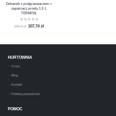
Dzbanek z podgrzewaczem +
zaparzacz prosty 1,5 L
TERMISIL
0
out of 5
Pierwotna
Aktualna
107,74
zł
134,71
zł
cena
cena
wynosiła:
wynosi:
134,71 zł.
107,74 zł.
HURTOWNIA
O nas
Blog
Kontakt
Polityka prywatności
POMOC