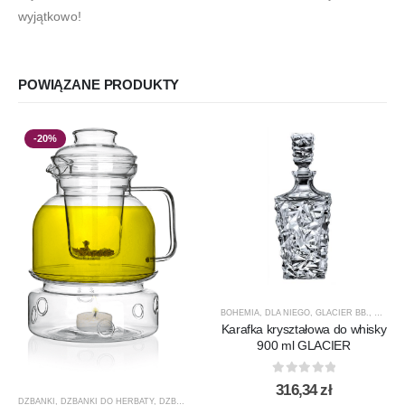
wyjątkowo!
POWIĄZANE PRODUKTY
-20%
BOHEMIA
,
DLA NIEGO
,
GLACIER BB.
,
KARAF
Karafka kryształowa do whisky
900 ml GLACIER
0
out of 5
316,34
zł
DZBANKI
,
DZBANKI DO HERBATY
,
DZBANKI DO KAWY
,
PRODUCENCI
,
PRODUKTY
,
PROMOCJ