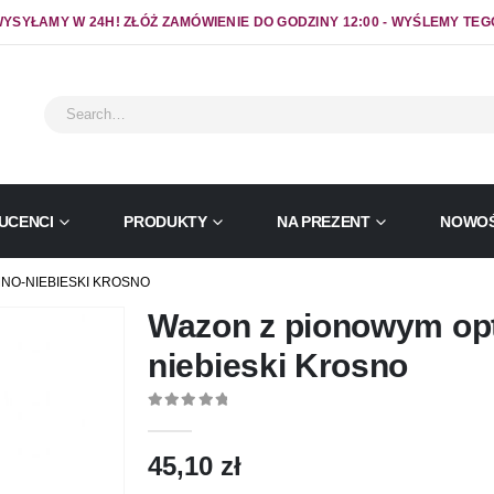
YSYŁAMY W 24H! ZŁÓŻ ZAMÓWIENIE DO GODZINY 12:00 - WYŚLEMY TEG
UCENCI
PRODUKTY
NA PREZENT
NOWOŚ
NO-NIEBIESKI KROSNO
Wazon z pionowym op
niebieski Krosno
0
out of 5
45,10
zł