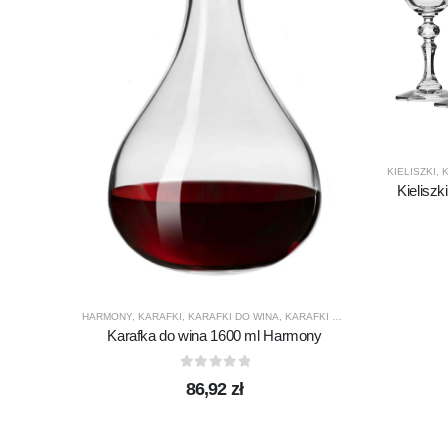
KIELISZKI
,
K
Kieliszk
HARMONY
,
KARAFKI
,
KARAFKI DO WINA
,
KARAFKI DO WODY
,
KROSNO GL
Karafka do wina 1600 ml Harmony
0
out of 5
86,92
zł