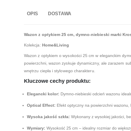
OPIS
DOSTAWA
Wazon z optykiem 25 cm, dymno-niebieski marki Kro
Kolekcja:
Home&Living
Wazon z optykiem o wysokości 25 cm w eleganckim dymno-
powierzchni, wazon zyskuje dynamiczny, ale zarazem sub
wnętrzu ciepła i stylowego charakteru.
Kluczowe cechy produktu:
Elegancki kolor:
Dymno-niebieski odcień wazonu idealn
Optical Effect:
Efekt optyczny na powierzchni wazonu, k
Wysoka jakość szkła:
Wykonany z wysokiej jakości, bez
Wymiary:
Wysokość 25 cm – idealny rozmiar do większy