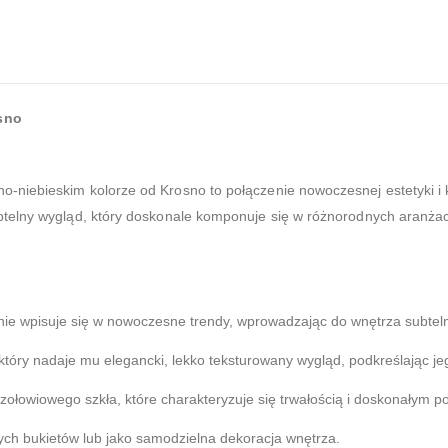
sno
niebieskim kolorze od Krosno to połączenie nowoczesnej estetyki i kl
telny wygląd, który doskonale komponuje się w różnorodnych aranżacj
ie wpisuje się w nowoczesne trendy, wprowadzając do wnętrza subteln
tóry nadaje mu elegancki, lekko teksturowany wygląd, podkreślając je
ołowiowego szkła, które charakteryzuje się trwałością i doskonałym p
ch bukietów lub jako samodzielna dekoracja wnętrza.