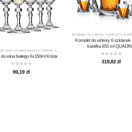
BOHEMIA
,
DLA NIEGO
,
KOMPLETY
,
KOMPLE
Komplet do whisky 6 szklanek
karafka 850 ml QUAD
IELISZKI DO WINA BIAŁEGO
,
KRISTA
,
KROSNO GLASS
,
PRODUCENCI
,
PRODUKTY
i do wina białego 6x150ml Krista
0
out of 5
319,82
zł
0
out of 5
99,19
zł
ASS
,
PRODUCENCI
,
PRODUKTY