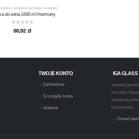
DUKTY
,
PROMOCJE
,
TERMISIL
KARAFKI
,
KARAFKI DO WINA
,
KARAFKI DO WODY
,
KROSNO GLASS
,
PRODUCENCI
,
PRODUK
ka do wina 1600 ml Harmony
0
out of 5
86,92
zł
TWOJE KONTO
IGA GLASS
Zamówienia
Jesteśmy przeds
hut szkła i krys
Szczegóły konta
współpracy klie
biznesowych.
Ulubione
Zostań par