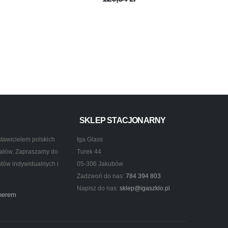
TY
SKLEP STACJONARNY
tawicielem polskich
Iga Glass
ztałów. Zapraszamy do
Turek 44
ntów indywidualnych i
05-306 Jakubów
Zadzwoń do nas:
784 394 803
Napisz do nas:
sklep@igaszklo.pl
tnerem