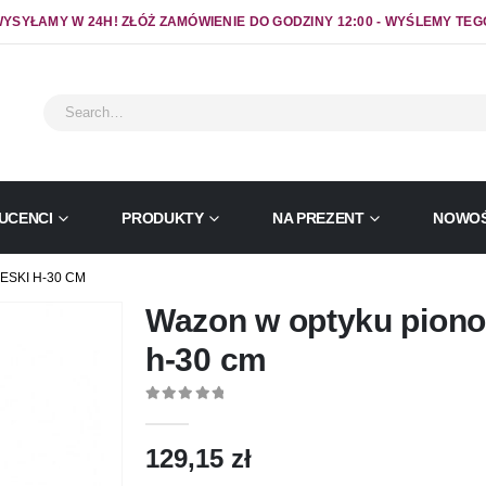
YSYŁAMY W 24H! ZŁÓŻ ZAMÓWIENIE DO GODZINY 12:00 - WYŚLEMY TEG
UCENCI
PRODUKTY
NA PREZENT
NOWOŚ
SKI H-30 CM
Wazon w optyku piono
h-30 cm
0
out of 5
129,15
zł