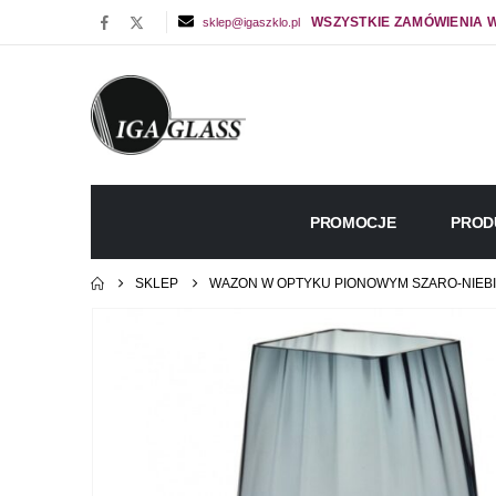
WSZYSTKIE ZAMÓWIENIA W
sklep@igaszklo.pl
PROMOCJE
PROD
SKLEP
WAZON W OPTYKU PIONOWYM SZARO-NIEBIE