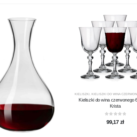
KIELISZKI
,
KIELISZKI DO WINA CZERWO
Kieliszki do wina czerwonego
Krista
0
out of 5
99,17
zł