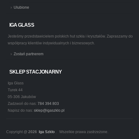
Ulubione
IGA GLASS
Jesteśmy przedstawicielem polskich hut szkła i kryształów. Zapraszamy do
współpracy klientów indywidualnych i biznesowych.
Zostań partnerem
SKLEP STACJONARNY
Iga Glass
Turek 44
05-306 Jakubów
Zadzwoń do nas:
784 394 803
Napisz do nas:
sklep@igaszklo.pl
Copyright @
2026
Iga Szkło
. Wszelkie prawa zastrzeżone.