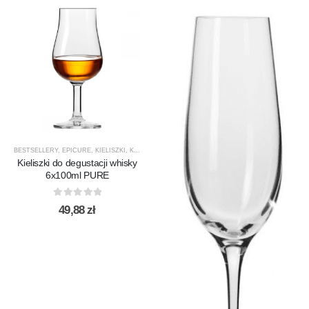
BESTSELLERY
,
EPICURE
,
KIELISZKI
,
KIELISZKI DO WHISKY
,
KROSNO GLASS
,
PRODUCENCI
,
Kieliszki do degustacji whisky
6x100ml PURE
0
out of 5
49,88
zł