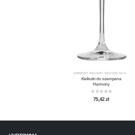
HARMONY
,
KIELISZKI
,
KIELISZKI DO SZAMPANA
Kieliszki do szampana
Harmony
0
out of 5
75,42
zł