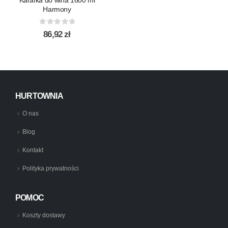
Harmony
0
out of 5
86,92
zł
HURTOWNIA
O nas
Blog
Kontakt
Polityka prywatności
POMOC
Koszty dostawy