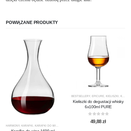
POWIĄZANE PRODUKTY
BESTSELLERY
,
EPICURE
,
KIELISZKI
,
KIELISZKI DO WHISKY
Kieliszki do degustacji whisky
6x100ml PURE
0
out of 5
49,88
zł
HARMONY
,
KARAFKI
,
KARAFKI DO WINA
,
KARAFKI DO WODY
,
KROSNO GLASS
,
PRODUCENCI
Karafka do wina 1600 ml