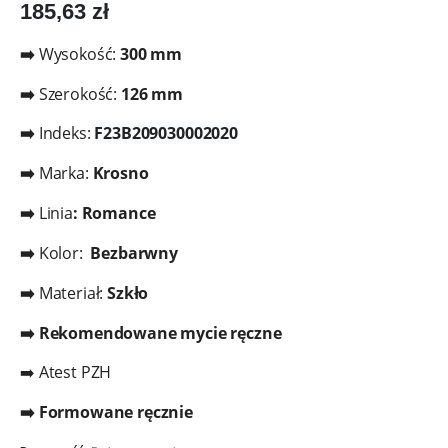
185,63
zł
➡️
Wysokość:
300
mm
➡️
Szerokość:
126
mm
➡️
Indeks:
F23B209030002020
➡️
Marka:
Krosno
➡️
Linia
: Romance
➡️
Kolor:
Bezbarwny
➡️
Materiał:
Szkło
➡️ Rekomendowane mycie ręczne
➡️ Atest PZH
➡️ Formowane ręcznie