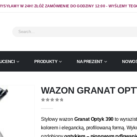
YSYŁAMY W 24H! ZŁÓŻ ZAMÓWIENIE DO GODZINY 12:00 - WYŚLEMY TEG
UCENCI
PRODUKTY
NA PREZENT
NOWOŚ
WAZON GRANAT OPT
0
out of 5
Stylowy wazon
Granat Optyk 390
to wyrazis
kolorem i elegancką, profilowaną formą. Wyk
ozdobiony
optykiem – pionowym ryflowan