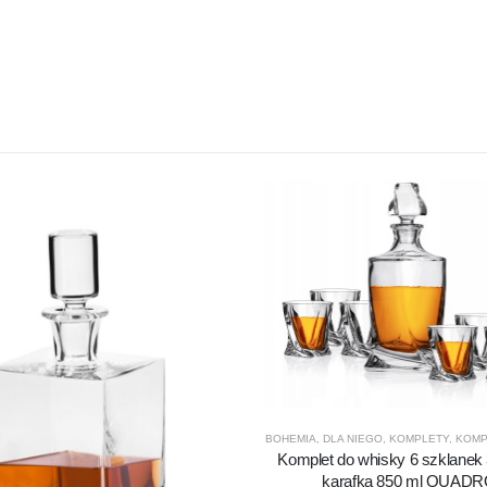
BOHEMIA
,
DLA NIEGO
,
KOMPLETY
,
KOMPLE
Komplet do whisky 6 szklanek
karafka 850 ml QUAD