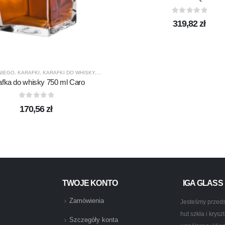
0
out of 5
319,82
zł
NIEGO
,
KARAFKI
,
KARAFKI DO WHISKY
,
KROSNO GLASS
,
PREZENTY
,
PRODUCENCI
,
PROD
DUKTY
,
PROMOCJE
,
TERMISIL
afka do whisky 750 ml Caro
0
out of 5
170,56
zł
TWOJE KONTO
IGA GLASS
Zamówienia
Jesteśmy przeds
hut szkła i krys
Szczegóły konta