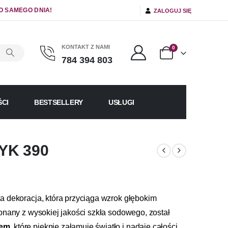
O SAMEGO DNIA!
ZALOGUJ SIĘ
KONTAKT Z NAMI
0
784 394 803
CI
BESTSELLERY
USŁUGI
YK 390
ta dekoracja, która przyciąga wzrok głębokim
onany z wysokiej jakości szkła sodowego, został
iem
, które pięknie załamuje światło i nadaje całości