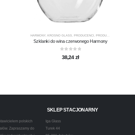
Zes
HARMONY
,
KROSNO GLASS
,
PRODUCENCI
,
PRODUKTY
,
SZKLANKI
,
SZ
Szklanki do wina czerwonego Harmony
UKTY
0
out of 5
38,24
zł
SKLEP STACJONARNY
tawicielem polskich
Iga Glass
ztałów. Zapraszamy do
Turek 44