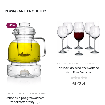
POWIĄZANE PRODUKTY
-20%
KIELISZKI
,
KIELISZKI DO WINA CZERWONEGO
Kieliszki do wina czerwonego
6x350 ml Venezia
0
out of 5
61,03
zł
DZBANKI
,
DZBANKI DO HERBATY
,
DZBANKI DO KAWY
,
PRODUCENCI
,
PRODUKTY
,
PROMOCJ
Dzbanek z podgrzewaczem +
zaparzacz prosty 1,5 L