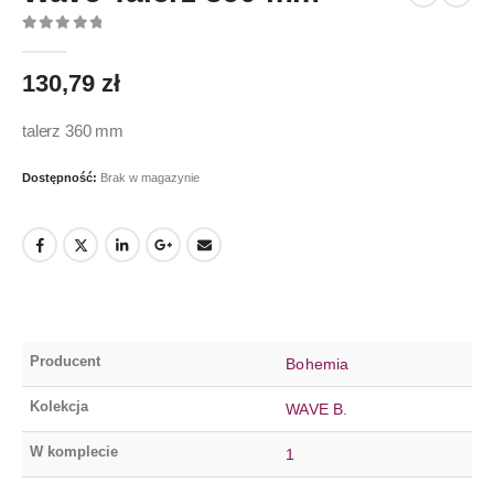
0
out of 5
130,79
zł
talerz 360 mm
Dostępność:
Brak w magazynie
Producent
Bohemia
Kolekcja
WAVE B.
W komplecie
1