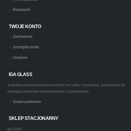
Regulamin
TWOJE KONTO
Zamówienia
Szczegóły konta
Ulubione
IGA GLASS
Jesteśmy przedstawicielem polskich hut szkła i kryształów. Zapraszamy do
współpracy klientów indywidualnych i biznesowych.
Zostań partnerem
SKLEP STACJONARNY
Iga Glass