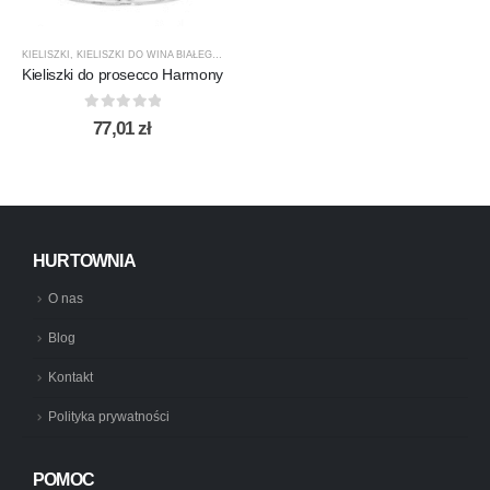
KIELISZKI
,
KIELISZKI DO WINA BIAŁEGO
,
KROSNO GLASS
,
PRODUCENCI
,
PRODUKTY
Kieliszki do prosecco Harmony
0
out of 5
77,01
zł
HURTOWNIA
O nas
Blog
Kontakt
Polityka prywatności
POMOC