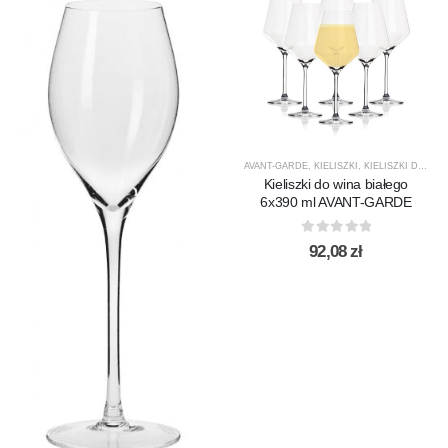
AVANT-GARDE
,
KIELISZKI
,
KIELISZKI DO WINA BIAŁEGO
Kieliszki do wina białego
6x390 ml AVANT-GARDE
0
out of 5
92,08
zł