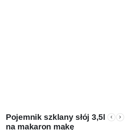
Pojemnik szklany słój 3,5l
na makaron mąkę