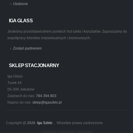
Ulubione
IGA GLASS
Jesteśmy przedstawicielem polskich hut szkła i kryształów. Zapraszamy do
współpracy klientów indywidualnych i biznesowych.
Zostań partnerem
SKLEP STACJONARNY
Iga Glass
Turek 44
05-306 Jakubów
Zadzwoń do nas:
784 394 803
Napisz do nas:
sklep@igaszklo.pl
Copyright @
2026
Iga Szkło
. Wszelkie prawa zastrzeżone.