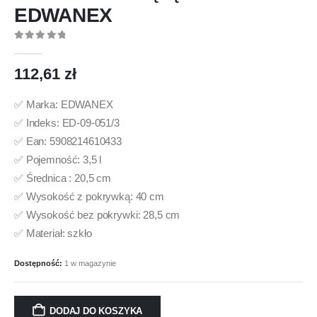
EDWANEX
0
out of 5
112,61
zł
✅ Marka: EDWANEX
✅ Indeks: ED-09-051/3
✅ Ean: 5908214610433
✅ Pojemność: 3,5 l
✅ Średnica : 20,5 cm
✅ Wysokość z pokrywką: 40 cm
✅ Wysokość bez pokrywki: 28,5 cm
✅ Materiał: szkło
Dostępność:
1 w magazynie
DODAJ DO KOSZYKA