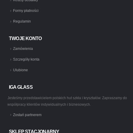
Formy płatności
Regulamin
TWOJE KONTO
Zamówienia
Szczegóły konta
Ulubione
IGA GLASS
Jesteśmy przedstawicielem polskich hut szkła i kryształów. Zapraszamy do
współpracy klientów indywidualnych i biznesowych.
Zostań partnerem
SKLEP STACJONARNY