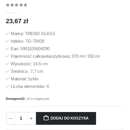
0
out of 5
23,67
zł
✅ Marka: TREND GLASS
✅ Indeks: TG-70429
✅ Ean: 5901105604290
✅ Pojemność całkowita/użytkowa: 370 ml / 350 ml
✅ Wysokość: 14,5 cm
✅ Średnica : 7,7 cm
✅ Materiał: Szkło
✅ Liczba elementów: 4
Dostępność:
18 w magazynie
DODAJ DO KOSZYKA