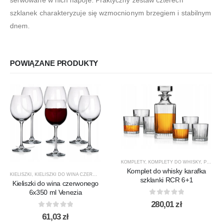
serwowane w nich napoje. Praktyczny zestaw czterech
szklanek charakteryzuje się wzmocnionym brzegiem i stabilnym
dnem.
POWIĄZANE PRODUKTY
KOMPLETY
,
KOMPLETY DO WHISKY
,
PREZENTY
Komplet do whisky karafka
KIELISZKI
,
KIELISZKI DO WINA CZERWONEGO
,
KROSNO GLASS
,
PRODUCENCI
,
PRODUKTY
,
V
szklanki RCR 6+1
Kieliszki do wina czerwonego
6x350 ml Venezia
0
out of 5
280,01
zł
0
out of 5
61,03
zł