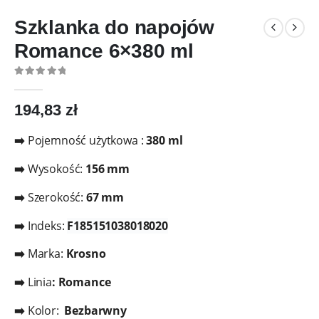
Szklanka do napojów
Romance 6×380 ml
0
out of 5
194,83
zł
➡️
Pojemność użytkowa :
380 ml
➡️
Wysokość:
156 mm
➡️
Szerokość:
67
mm
➡️
Indeks:
F185151038018020
➡️
Marka:
Krosno
➡️
Linia
: Romance
➡️
Kolor:
Bezbarwny