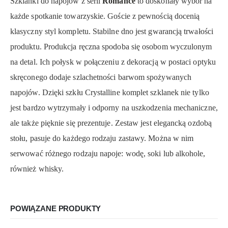
Szklanki do napojów z serii
Romance
to doskonały wybór na
każde spotkanie towarzyskie. Goście z pewnością docenią
klasyczny styl kompletu. Stabilne dno jest gwarancją trwałości
produktu. Produkcja ręczna spodoba się osobom wyczulonym
na detal. Ich połysk w połączeniu z dekoracją w postaci optyku
skręconego dodaje szlachetności barwom spożywanych
napojów. Dzięki szkłu Crystalline komplet szklanek nie tylko
jest bardzo wytrzymały i odporny na uszkodzenia mechaniczne,
ale także pięknie się prezentuje. Zestaw jest elegancką ozdobą
stołu, pasuje do każdego rodzaju zastawy. Można w nim
serwować różnego rodzaju napoje: wodę, soki lub alkohole,
również whisky.
POWIĄZANE PRODUKTY