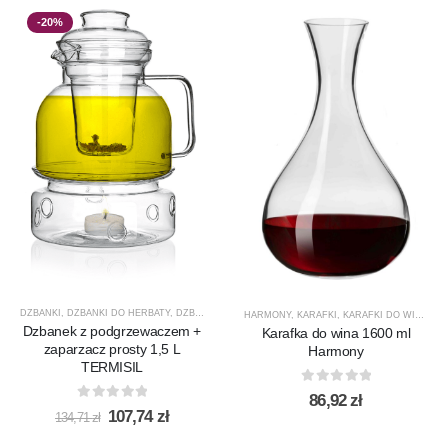
-20%
DZBANKI
,
DZBANKI DO HERBATY
,
DZBANKI DO KAWY
,
PRODUCENCI
,
PRODUKTY
,
PROMOCJ
HARMONY
,
KARAFKI
,
KARAFKI DO WINA
,
KA
Dzbanek z podgrzewaczem +
Karafka do wina 1600 ml
zaparzacz prosty 1,5 L
Harmony
TERMISIL
0
out of 5
86,92
zł
0
out of 5
Pierwotna
Aktualna
107,74
zł
134,71
zł
cena
cena
wynosiła:
wynosi: