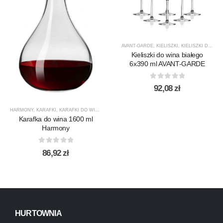
AVANT-GARDE
,
KIELISZKI
,
KIELISZKI DO WINA BIAŁEGO
Kieliszki do wina białego
6x390 ml AVANT-GARDE
0
out of 5
92,08
zł
HARMONY
,
KARAFKI
,
KARAFKI DO WINA
,
KARAFKI DO WODY
,
KROSNO GLASS
,
PRODUCENCI
Karafka do wina 1600 ml
Harmony
0
out of 5
86,92
zł
HURTOWNIA