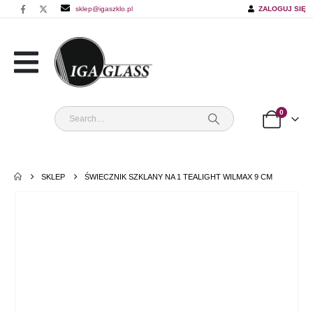
sklep@igaszklo.pl
ZALOGUJ SIĘ
0
SKLEP
ŚWIECZNIK SZKLANY NA 1 TEALIGHT WILMAX 9 CM