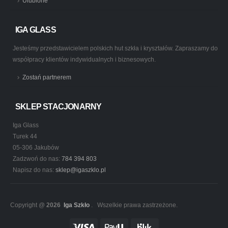
Ulubione
IGA GLASS
Jesteśmy przedstawicielem polskich hut szkła i kryształów. Zapraszamy do
współpracy klientów indywidualnych i biznesowych.
Zostań partnerem
SKLEP STACJONARNY
Iga Glass
Turek 44
05-306 Jakubów
Zadzwoń do nas:
784 394 803
Napisz do nas:
sklep@igaszklo.pl
Copyright @
2026
Iga Szkło
. Wszelkie prawa zastrzeżone.