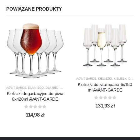
POWIĄZANE PRODUKTY
AVANT-GARDE
,
KIELISZKI
,
KIELISZKI DO SZAMPANA
Kieliszki do szampana 6x180
AVANT-GARDE
,
DLA NIEGO
,
DLA NIEJ
,
KIELISZKI
,
KIELISZKI DO PIWA
,
KROSNO GLASS
,
PREZE
ml AVANT-GARDE
Kieliszki degustacyjne do piwa
6x420ml AVANT-GARDE
0
out of 5
131,93
zł
0
out of 5
114,98
zł