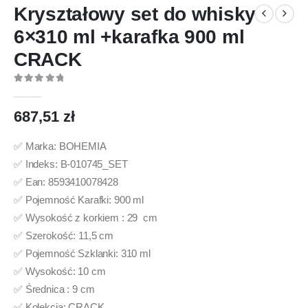
Kryształowy set do whisky
6×310 ml +karafka 900 ml
CRACK
0
out of 5
687,51
zł
✅ Marka: BOHEMIA
✅ Indeks: B-010745_SET
✅ Ean: 8593410078428
✅ Pojemność Karafki: 900 ml
✅ Wysokość z korkiem : 29 cm
✅ Szerokość: 11,5 cm
✅ Pojemność Szklanki: 310 ml
✅ Wysokość: 10 cm
✅ Średnica : 9 cm
✅ Kolekcja: CRACK