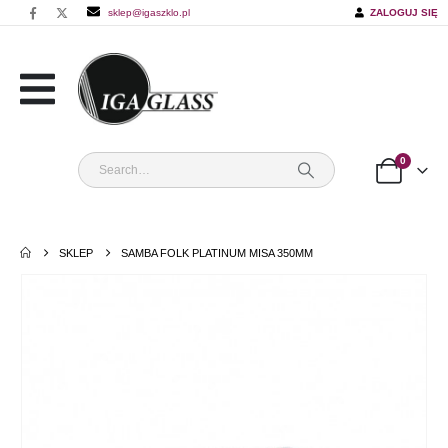
sklep@igaszklo.pl
ZALOGUJ SIĘ
0
SKLEP
SAMBA FOLK PLATINUM MISA 350MM