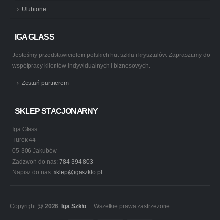
Ulubione
IGA GLASS
Jesteśmy przedstawicielem polskich hut szkła i kryształów. Zapraszamy do
współpracy klientów indywidualnych i biznesowych.
Zostań partnerem
SKLEP STACJONARNY
Iga Glass
Turek 44
05-306 Jakubów
Zadzwoń do nas:
784 394 803
Napisz do nas:
sklep@igaszklo.pl
Copyright @
2026
Iga Szkło
. Wszelkie prawa zastrzeżone.