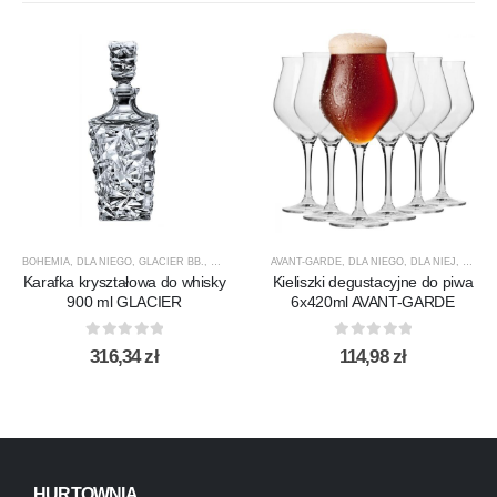
BOHEMIA
,
DLA NIEGO
,
GLACIER BB.
,
KARAFKI
,
KARAFKI DO WHISKY
AVANT-GARDE
,
DLA NIEGO
,
PREZENTY
,
DLA NIEJ
,
PRODUCEN
,
KIELIS
Karafka kryształowa do whisky
Kieliszki degustacyjne do piwa
900 ml GLACIER
6x420ml AVANT-GARDE
0
out of 5
0
out of 5
316,34
zł
114,98
zł
HURTOWNIA