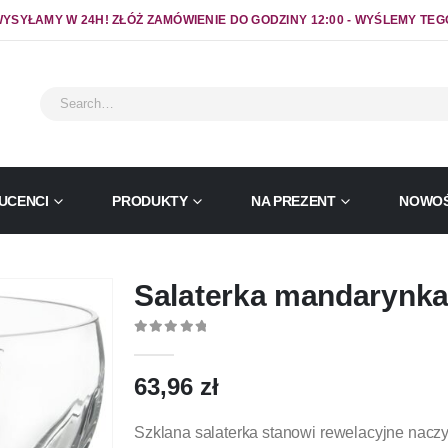
YSYŁAMY W 24H! ZŁÓŻ ZAMÓWIENIE DO GODZINY 12:00 - WYŚLEMY TEG
UCENCI
PRODUKTY
NA PREZENT
NOWOŚ
Salaterka mandarynka
0
out of 5
63,96
zł
Szklana salaterka stanowi rewelacyjne naczy