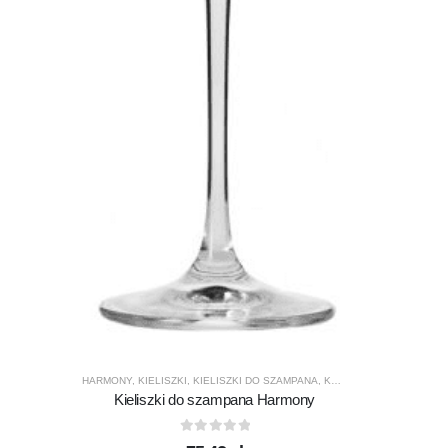
HARMONY
,
KIELISZKI
,
KIELISZKI DO SZAMPANA
,
KROSNO GLASS
,
PRODU
Kieliszki do szampana Harmony
0
out of 5