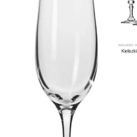
KIELISZKI
,
K
Kieliszk