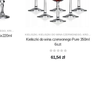
NEGO
,
KRISTA
,
KROSNO GLASS
,
PRODUCENCI
,
PRODUKTY
KIELISZKI
,
KIELISZKI DO WINA CZERWONEGO
,
KROSNO GLASS
,
PRO
 6x220ml
KIELISZ
Kieliszki do wina czerwonego Pure 350ml
K
6szt
0
out of 5
61,54
zł