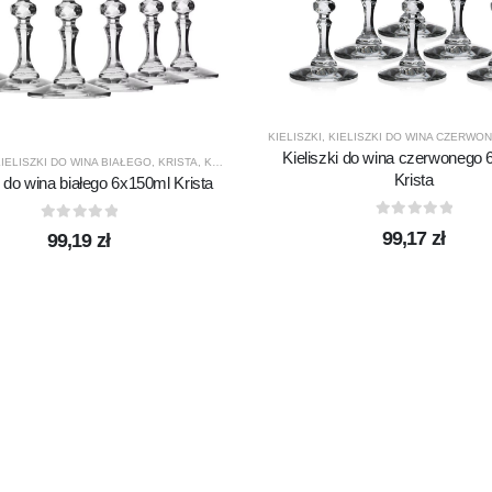
KIELISZKI
,
KIELISZKI DO WINA CZERWO
Kieliszki do wina czerwonego
IELISZKI DO WINA BIAŁEGO
,
KRISTA
,
KROSNO GLASS
,
PRODUCENCI
,
PRODUKTY
Krista
i do wina białego 6x150ml Krista
0
out of 5
0
out of 5
99,17
zł
99,19
zł