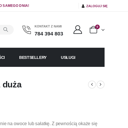
O SAMEGO DNIA!
ZALOGUJ SIĘ
KONTAKT Z NAMI
0
784 394 803
CI
BESTSELLERY
USŁUGI
 duża
nie na owoce lub sałatkę. Z pewnością okaże się