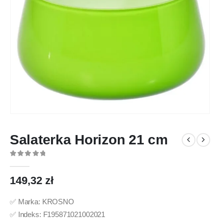
Salaterka Horizon 21 cm
0
out of 5
149,32
zł
✅ Marka: KROSNO
✅ Indeks: F195871021002021