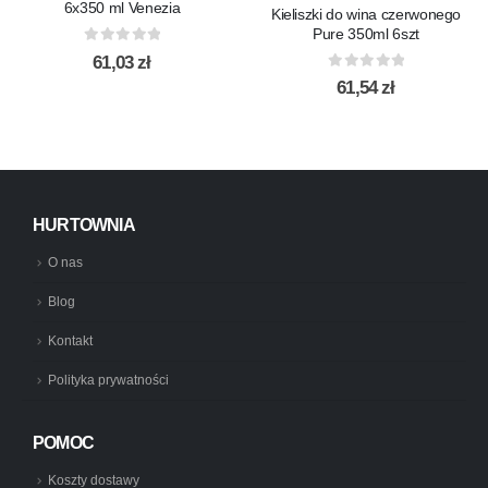
6x350 ml Venezia
Kieliszki do wina czerwonego
Pure 350ml 6szt
0
out of 5
61,03
zł
0
out of 5
61,54
zł
HURTOWNIA
O nas
Blog
Kontakt
Polityka prywatności
POMOC
Koszty dostawy