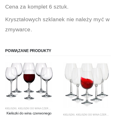
Cena za komplet 6 sztuk.
Kryształowych szklanek nie należy myć w
zmywarce.
POWIĄZANE PRODUKTY
KIELISZKI
,
KIELISZKI DO WINA CZERWONEGO
,
KROSNO GLASS
,
PRODUCENCI
,
PRODUKTY
,
V
Kieliszki do wina czerwonego
KIELISZKI
,
KIELISZKI DO WINA CZERWONEGO