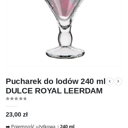
Pucharek do lodów 240 ml
DULCE ROYAL LEERDAM
0
out of 5
23,00
zł
➡️
Pojemność użytkowa
:
24
0 ml