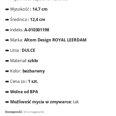
➡️
Wysokość
: 14,7 cm
➡️
Średnica
: 12,4 cm
➡️
Indeks:
A-010301198
➡️
Marka:
Altom Design
ROYAL LEERDAM
➡️
Linia :
DULCE
➡️
Materiał:
szkło
➡️
Kolor:
bezbarwny
➡️
Cena za
: 1 szt.
➡️ Wolne od BPA
➡️ Możliwość mycia w zmywarce:
tak
Dostępność:
10 w magazynie