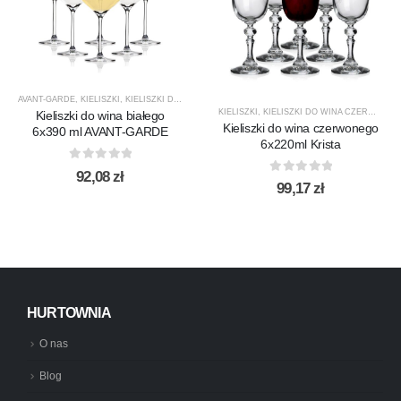
AVANT-GARDE
,
KIELISZKI
,
KIELISZKI DO WINA BIAŁEGO
,
KROSNO GLASS
,
PRODUCENCI
,
PRO
KIELISZKI
,
KIELISZKI DO WINA CZERWONEGO
Kieliszki do wina białego
Kieliszki do wina czerwonego
6x390 ml AVANT-GARDE
6x220ml Krista
0
out of 5
92,08
zł
0
out of 5
99,17
zł
HURTOWNIA
O nas
Blog