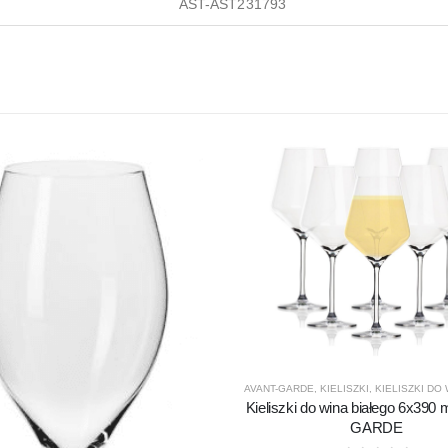
AST-AST231793
AVANT-GARDE
,
KIELISZKI
,
KIELISZKI DO WI
Kieliszki do wina białego 6x390
GARDE