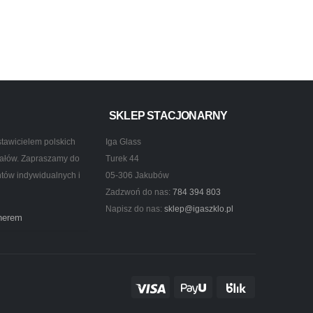
SKLEP STACJONARNY
tawicielem polskich
Iga Glass
ztałów. Zapraszamy do
Turek 44
ntów indywidualnych i
05-306 Jakubów
Zadzwoń do nas:
784 394 803
Napisz do nas:
sklep@igaszklo.pl
tnerem