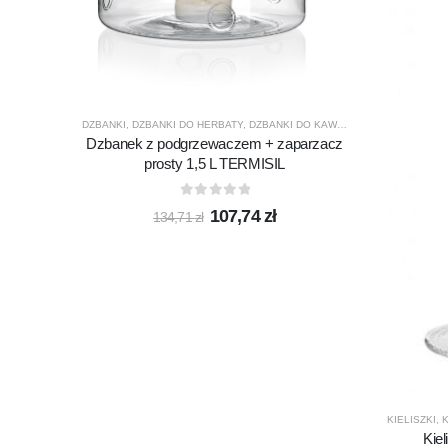
DZBANKI
,
DZBANKI DO HERBATY
,
DZBANKI DO KAWY
,
PRODUCENCI
,
PRO
Dzbanek z podgrzewaczem + zaparzacz
prosty 1,5 L TERMISIL
0
out of 5
Pierwotna
Aktualna
107,74
zł
134,71
zł
cena
cena
wynosiła:
wynosi:
134,71 zł.
107,74 zł.
KIELISZKI
,
K
Kie