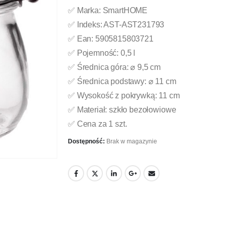
✅ Marka: SmartHOME
✅ Indeks: AST-AST231793
✅ Ean: 5905815803721
✅ Pojemność: 0,5 l
✅ Średnica góra: ⌀ 9,5 cm
✅ Średnica podstawy: ⌀ 11 cm
✅ Wysokość z pokrywką: 11 cm
✅ Materiał: szkło bezołowiowe
✅ Cena za 1 szt.
Dostępność:
Brak w magazynie