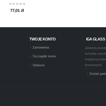
0
out of 5
77,01
zł
TWOJE KONTO
IGA GLASS
Zamówienia
Jesteśmy przeds
hut szkła i krys
Szczegóły konta
współpracy klie
biznesowych.
Ulubione
Zostań par