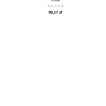
0
out of 5
99,17
zł