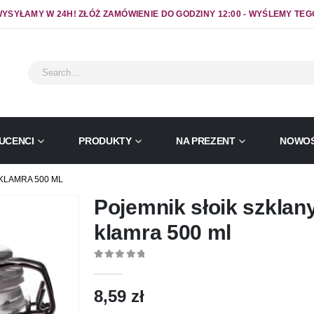
YSYŁAMY W 24H! ZŁÓŻ ZAMÓWIENIE DO GODZINY 12:00 - WYŚLEMY TEG
UCENCI
PRODUKTY
NA PREZENT
NOWOŚ
KLAMRA 500 ML
Pojemnik słoik szklan
klamra 500 ml
0
out of 5
8,59
zł