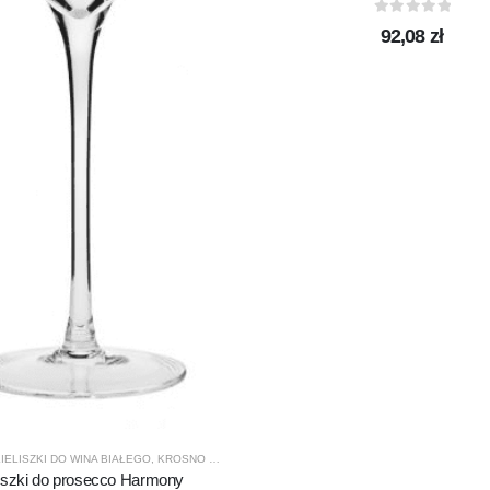
0
out of 5
92,08
zł
DUKTY
,
PROMOCJE
,
TERMISIL
IELISZKI DO WINA BIAŁEGO
,
KROSNO GLASS
,
PRODUCENCI
,
PRODUKTY
liszki do prosecco Harmony