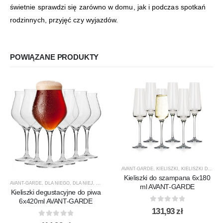
świetnie sprawdzi się zarówno w domu, jak i podczas spotkań
rodzinnych, przyjęć czy wyjazdów.
POWIĄZANE PRODUKTY
AVANT-GARDE
,
KIELISZKI
,
KIELISZKI DO SZAMPANA
Kieliszki do szampana 6x180
AVANT-GARDE
,
DLA NIEGO
,
DLA NIEJ
,
KIELISZKI
,
KIELISZKI DO PIWA
,
KROSNO GLASS
,
PREZE
ml AVANT-GARDE
Kieliszki degustacyjne do piwa
6x420ml AVANT-GARDE
0
out of 5
131,93
zł
0
out of 5