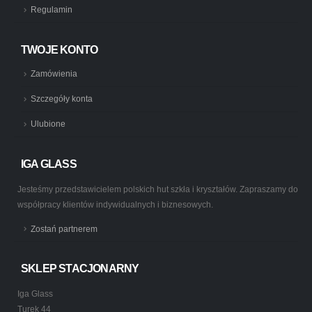
Regulamin
TWOJE KONTO
Zamówienia
Szczegóły konta
Ulubione
IGA GLASS
Jesteśmy przedstawicielem polskich hut szkła i kryształów. Zapraszamy do
współpracy klientów indywidualnych i biznesowych.
Zostań partnerem
SKLEP STACJONARNY
Iga Glass
Turek 44