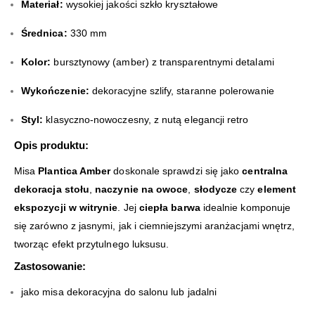
Materiał:
wysokiej jakości szkło kryształowe
Średnica:
330 mm
Kolor:
bursztynowy (amber) z transparentnymi detalami
Wykończenie:
dekoracyjne szlify, staranne polerowanie
Styl:
klasyczno-nowoczesny, z nutą elegancji retro
Opis produktu:
Misa
Plantica Amber
doskonale sprawdzi się jako
centralna
dekoracja stołu
,
naczynie na owoce
,
słodycze
czy
element
ekspozycji w witrynie
. Jej
ciepła barwa
idealnie komponuje
się zarówno z jasnymi, jak i ciemniejszymi aranżacjami wnętrz,
tworząc efekt przytulnego luksusu.
Zastosowanie:
jako misa dekoracyjna do salonu lub jadalni