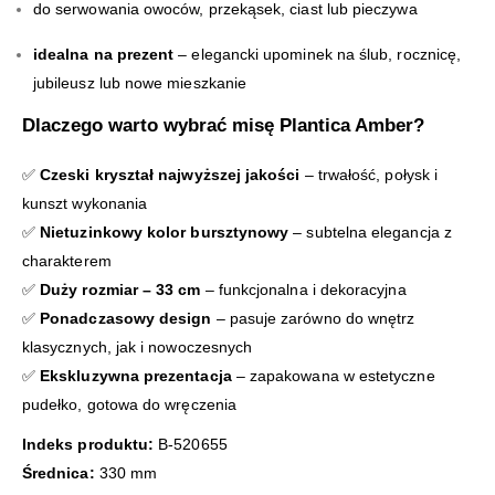
do serwowania owoców, przekąsek, ciast lub pieczywa
idealna na prezent
– elegancki upominek na ślub, rocznicę,
jubileusz lub nowe mieszkanie
Dlaczego warto wybrać misę Plantica Amber?
✅
Czeski kryształ najwyższej jakości
– trwałość, połysk i
kunszt wykonania
✅
Nietuzinkowy kolor bursztynowy
– subtelna elegancja z
charakterem
✅
Duży rozmiar – 33 cm
– funkcjonalna i dekoracyjna
✅
Ponadczasowy design
– pasuje zarówno do wnętrz
klasycznych, jak i nowoczesnych
✅
Ekskluzywna prezentacja
– zapakowana w estetyczne
pudełko, gotowa do wręczenia
Indeks produktu:
B-520655
Średnica:
330 mm