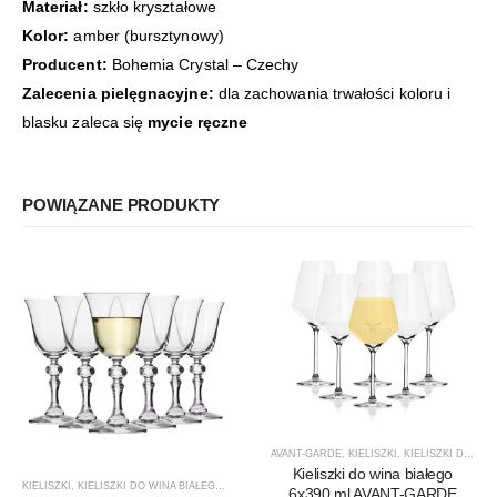
Materiał:
szkło kryształowe
Kolor:
amber (bursztynowy)
Producent:
Bohemia Crystal – Czechy
Zalecenia pielęgnacyjne:
dla zachowania trwałości koloru i
blasku zaleca się
mycie ręczne
POWIĄZANE PRODUKTY
AVANT-GARDE
,
KIELISZKI
,
KIELISZKI DO WINA BIAŁEGO
Kieliszki do wina białego
KIELISZKI
,
KIELISZKI DO WINA BIAŁEGO
,
KRISTA
,
KROSNO GLASS
,
PRODUCENCI
,
PRODUKTY
6x390 ml AVANT-GARDE