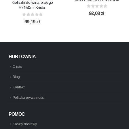
Kieliszki do wina białego
6x150ml Krista
0
out of 5
92,08
zł
0
out of 5
99,19
zł
HURTOWNIA
O nas
Blog
Kontakt
Polityka prywatności
POMOC
Koszty dostawy