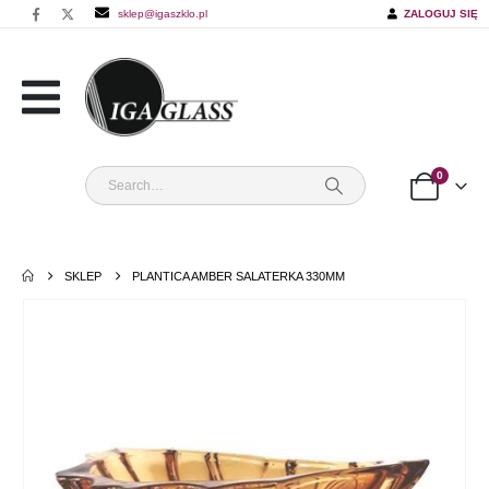
sklep@igaszklo.pl
ZALOGUJ SIĘ
0
SKLEP
PLANTICA AMBER SALATERKA 330MM