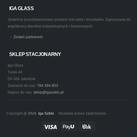
IGA GLASS
Jesteśmy przedstawicielem polskich hut szkła i kryształów. Zapraszamy do
współpracy klientów indywidualnych i biznesowych.
Zostań partnerem
SKLEP STACJONARNY
Iga Glass
Turek 44
05-306 Jakubów
Zadzwoń do nas:
784 394 803
Napisz do nas:
sklep@igaszklo.pl
Copyright @
2026
Iga Szkło
. Wszelkie prawa zastrzeżone.