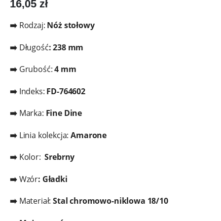
16,05
zł
➡️
Rodzaj:
Nóż stołowy
➡️
Długość
:
238 mm
➡️
Grubość:
4 mm
➡️
Indeks:
FD-764602
➡️
Marka:
Fine Dine
➡️
Linia kolekcja:
Amarone
➡️
Kolor:
Srebrny
➡️
Wzór
: Gładki
➡️
Materiał:
Stal chromowo-niklowa 18/10